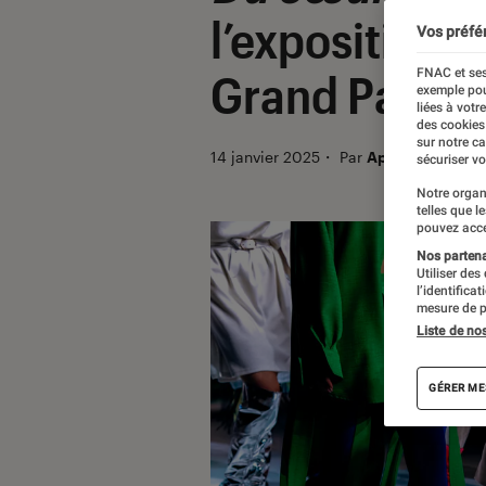
l’exposition
Vos préfé
FNAC et ses
Grand Palais 
exemple pou
liées à votr
des cookies
sur notre c
14 janvier 2025
・
Par
Apolline Coëffet
sécuriser vo
Notre organ
telles que l
pouvez acce
Nos partenai
Utiliser des
l’identifica
mesure de p
Liste de no
GÉRER ME