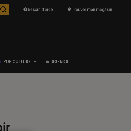
Besoin d’aide
Trouver mon magasin
Des suggestions de produits vont vous être proposées pendant vo
POP CULTURE
AGENDA
oir