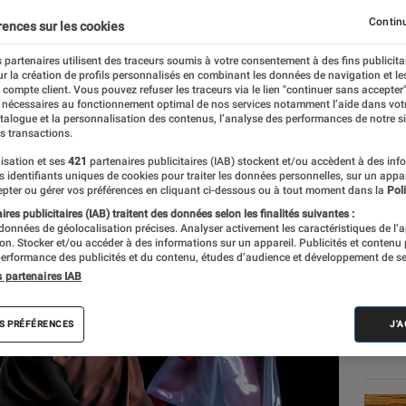
 acclamée sur Dolce&Ga
Continu
rences sur les cookies
 partenaires utilisent des traceurs soumis à votre consentement à des fins publicita
?
r la création de profils personnalisés en combinant les données de navigation et l
e compte client. Vous pouvez refuser les traceurs via le lien "continuer sans accepter"
 nécessaires au fonctionnement optimal de nos services notamment l’aide dans vot
atalogue et la personnalisation des contenus, l’analyse des performances de notre si
s transactions.
isation et ses
421
partenaires publicitaires (IAB) stockent et/ou accèdent à des inf
es identifiants uniques de cookies pour traiter les données personnelles, sur un appa
pter ou gérer vos préférences en cliquant ci-dessous ou à tout moment dans la
Poli
Les
res publicitaires (IAB) traitent des données selon les finalités suivantes :
 données de géolocalisation précises. Analyser activement les caractéristiques de l’
tion. Stocker et/ou accéder à des informations sur un appareil. Publicités et contenu
erformance des publicités et du contenu, études d’audience et développement de se
s partenaires IAB
S PRÉFÉRENCES
J'