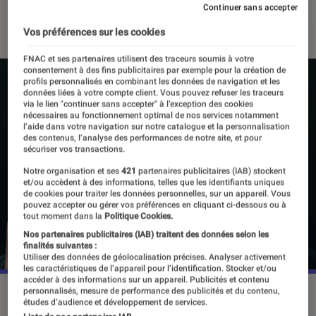
Continuer sans accepter
24 octobre 2024
・
Par
Sarah Dupont
Vos préférences sur les cookies
FNAC et ses partenaires utilisent des traceurs soumis à votre
consentement à des fins publicitaires par exemple pour la création de
profils personnalisés en combinant les données de navigation et les
données liées à votre compte client. Vous pouvez refuser les traceurs
via le lien "continuer sans accepter" à l’exception des cookies
nécessaires au fonctionnement optimal de nos services notamment
l’aide dans votre navigation sur notre catalogue et la personnalisation
des contenus, l’analyse des performances de notre site, et pour
sécuriser vos transactions.
Notre organisation et ses
421
partenaires publicitaires (IAB) stockent
et/ou accèdent à des informations, telles que les identifiants uniques
de cookies pour traiter les données personnelles, sur un appareil. Vous
pouvez accepter ou gérer vos préférences en cliquant ci-dessous ou à
tout moment dans la
Politique Cookies.
Nos partenaires publicitaires (IAB) traitent des données selon les
finalités suivantes :
Utiliser des données de géolocalisation précises. Analyser activement
les caractéristiques de l’appareil pour l’identification. Stocker et/ou
accéder à des informations sur un appareil. Publicités et contenu
personnalisés, mesure de performance des publicités et du contenu,
"Before", le 25 octobre sur Apple TV+.
©Apple TV+
études d’audience et développement de services.