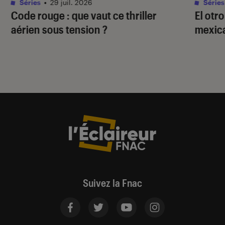
Séries
•
29 juil. 2026
Séries
Code rouge
: que vaut ce thriller
El otr
aérien sous tension ?
mexica
Suivez la Fnac