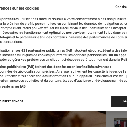
n
Continu
rences sur les cookies
 partenaires utilisent des traceurs soumis à votre consentement à des fins publicita
r la création de profils personnalisés en combinant les données de navigation et l
c
e compte client. Vous pouvez refuser les traceurs via le lien "continuer sans accepter"
 nécessaires au fonctionnement optimal de nos services notamment l’aide dans vot
atalogue et la personnalisation des contenus, l’analyse des performances de notre si
s transactions.
isation et ses
421
partenaires publicitaires (IAB) stockent et/ou accèdent à des inf
Les
es identifiants uniques de cookies pour traiter les données personnelles, sur un appa
pter ou gérer vos préférences en cliquant ci-dessous ou à tout moment dans la
Poli
res publicitaires (IAB) traitent des données selon les finalités suivantes :
 données de géolocalisation précises. Analyser activement les caractéristiques de l’
tion. Stocker et/ou accéder à des informations sur un appareil. Publicités et contenu
erformance des publicités et du contenu, études d’audience et développement de se
s partenaires IAB
S PRÉFÉRENCES
J'