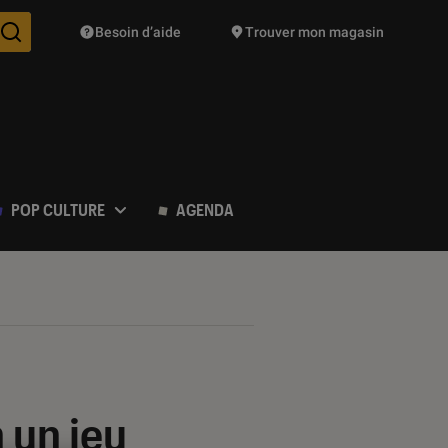
Besoin d’aide
Trouver mon magasin
Des suggestions de produits vont vous être proposées pendant vo
POP CULTURE
AGENDA
 un jeu