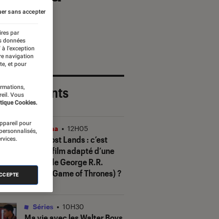
er sans accepter
ires par
es données
 à l’exception
re navigation
te, et pour
ormations,
 plus récents
reil. Vous
tique Cookies.
appareil pour
Cinéma
•
12H05
 personnalisés,
In the Lost Lands
: c’est
rvices.
quoi ce film adapté d’une
œuvre de George R.R.
Martin (
Game of Thrones
) ?
ACCEPTE
Séries
•
10H30
Ma vie avec les Walter Boys