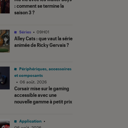
: comment se termine la
saison 3 ?
Séries
•
09H01
Alley Cats
: que vaut la série
animée de Ricky Gervais ?
Périphériques, accessoires
et composants
•
06 août. 2026
Corsair mise sur le gaming
accessible avec une
nouvelle gamme à petit prix
Application
•
06 août. 2026