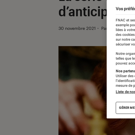
d’anticipatio
Vos préfé
FNAC et ses
exemple pou
30 novembre 2021
・
Par
Agathe Rena
liées à votr
des cookies
sur notre c
sécuriser vo
Notre organ
telles que l
pouvez acce
Nos partenai
Utiliser des
l’identifica
mesure de p
Liste de no
GÉRER ME