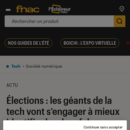
Trouv
De
NOS GUIDES DE L'ÉTÉ
BOICHI : L'EXPO VIRTUELLE
Tech
Société numérique
ACTU
Élections : les géants de la
tech vont s’engager à mieux
identifier les deepfakes
Continuer sans accepter