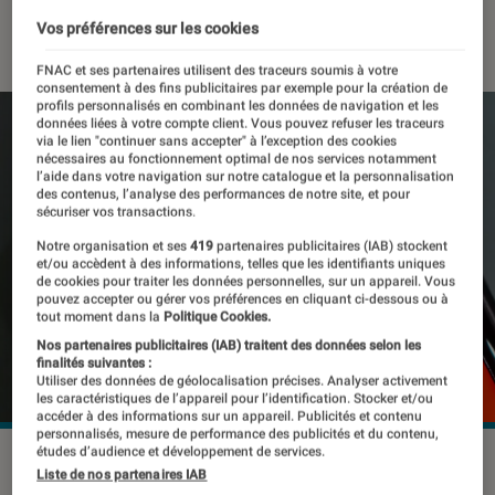
14 février 2024
・
Par
Kesso Diallo
Vos préférences sur les cookies
FNAC et ses partenaires utilisent des traceurs soumis à votre
consentement à des fins publicitaires par exemple pour la création de
profils personnalisés en combinant les données de navigation et les
données liées à votre compte client. Vous pouvez refuser les traceurs
via le lien "continuer sans accepter" à l’exception des cookies
nécessaires au fonctionnement optimal de nos services notamment
l’aide dans votre navigation sur notre catalogue et la personnalisation
des contenus, l’analyse des performances de notre site, et pour
sécuriser vos transactions.
Notre organisation et ses
419
partenaires publicitaires (IAB) stockent
et/ou accèdent à des informations, telles que les identifiants uniques
de cookies pour traiter les données personnelles, sur un appareil. Vous
pouvez accepter ou gérer vos préférences en cliquant ci-dessous ou à
tout moment dans la
Politique Cookies.
Nos partenaires publicitaires (IAB) traitent des données selon les
finalités suivantes :
Utiliser des données de géolocalisation précises. Analyser activement
les caractéristiques de l’appareil pour l’identification. Stocker et/ou
accéder à des informations sur un appareil. Publicités et contenu
personnalisés, mesure de performance des publicités et du contenu,
études d’audience et développement de services.
Les signataires ne prévoient cependant pas d’interdire les
Liste de nos partenaires IAB
deepfakes politiques.
©Koshiro K / Shutterstock