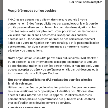
Continuer sans accepter
26 décembre 2023
Vos préférences sur les cookies
FNAC et ses partenaires utilisent des traceurs soumis à votre
consentement à des fins publicitaires par exemple pour la création de
profils personnalisés en combinant les données de navigation et les
données liées à votre compte client. Vous pouvez refuser les traceurs
via le lien "continuer sans accepter" à l’exception des cookies
nécessaires au fonctionnement optimal de nos services notamment
l’aide dans votre navigation sur notre catalogue et la personnalisation
des contenus, l’analyse des performances de notre site, et pour
sécuriser vos transactions.
Notre organisation et ses
421
partenaires publicitaires (IAB) stockent
et/ou accèdent à des informations, telles que les identifiants uniques
de cookies pour traiter les données personnelles, sur un appareil. Vous
pouvez accepter ou gérer vos préférences en cliquant ci-dessous ou à
tout moment dans la
Politique Cookies.
Nos partenaires publicitaires (IAB) traitent des données selon les
finalités suivantes :
Utiliser des données de géolocalisation précises. Analyser activement
les caractéristiques de l’appareil pour l’identification. Stocker et/ou
accéder à des informations sur un appareil. Publicités et contenu
personnalisés, mesure de performance des publicités et du contenu,
“South Park: Snow day!” paraît ce 26 mars.
©THQ North
études d’audience et développement de services.
Liste de nos partenaires IAB