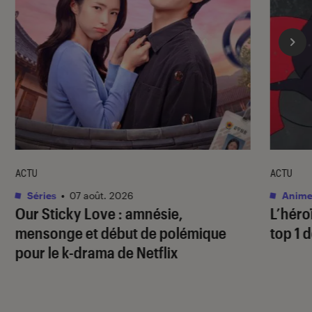
ACTU
ACTU
Séries
•
07 août. 2026
Anime
Our Sticky Love
: amnésie,
L’héro
mensonge et début de polémique
top 1 d
pour le k-drama de Netflix