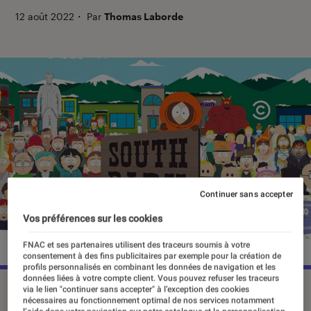
12 août 2022
・
Par
Thomas Laborde
Continuer sans accepter
Vos préférences sur les cookies
FNAC et ses partenaires utilisent des traceurs soumis à votre
consentement à des fins publicitaires par exemple pour la création de
profils personnalisés en combinant les données de navigation et les
données liées à votre compte client. Vous pouvez refuser les traceurs
La saison 1 de “South Park” a été diffusée en 1997.
via le lien "continuer sans accepter" à l’exception des cookies
nécessaires au fonctionnement optimal de nos services notamment
©Comedy Central