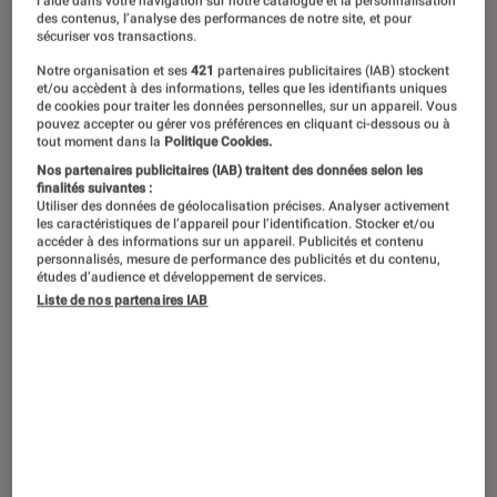
l’aide dans votre navigation sur notre catalogue et la personnalisation
des contenus, l’analyse des performances de notre site, et pour
sécuriser vos transactions.
Le dessin animé créé par deux gamins
Notre organisation et ses
421
partenaires publicitaires (IAB) stockent
et/ou accèdent à des informations, telles que les identifiants uniques
du Colorado gavés aux Monty Python
de cookies pour traiter les données personnelles, sur un appareil. Vous
pouvez accepter ou gérer vos préférences en cliquant ci-dessous ou à
a changé le visage de la pop culture
tout moment dans la
Politique Cookies.
et le regard porté dessus. Non sans
Nos partenaires publicitaires (IAB) traitent des données selon les
finalités suivantes :
une vulgarité et un absurde plus
Utiliser des données de géolocalisation précises. Analyser activement
les caractéristiques de l’appareil pour l’identification. Stocker et/ou
assumés que jamais. Dans le viseur de
accéder à des informations sur un appareil. Publicités et contenu
personnalisés, mesure de performance des publicités et du contenu,
South Park
: tout le monde. Sans
études d’audience et développement de services.
limites et sans exception.
Liste de nos partenaires IAB
Introduction
En juillet 1998, la France traverse une frontière.
Un événement d’une importance capitale ouvre
les portes d’un nouvel univers au pays. À
l’international, la Nation rejoint les grands. Il