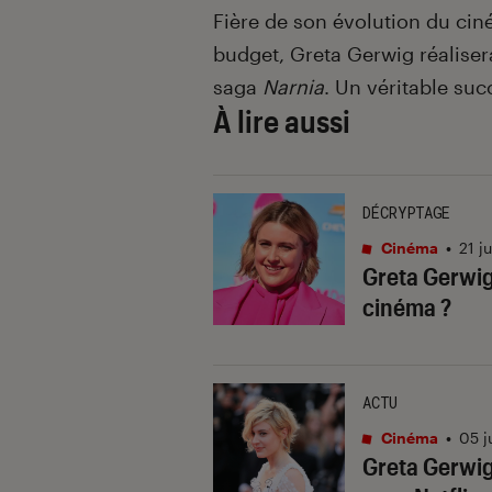
Fière de son évolution du cin
budget, Greta Gerwig réalisera
saga
Narnia
. Un véritable suc
À lire aussi
DÉCRYPTAGE
Cinéma
•
21 j
Greta Gerwig
cinéma ?
ACTU
Cinéma
•
05 j
Greta Gerwig