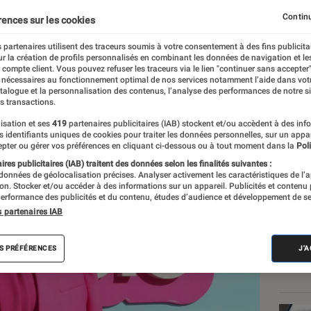
nt ?
Continu
rences sur les cookies
 partenaires utilisent des traceurs soumis à votre consentement à des fins publicita
r la création de profils personnalisés en combinant les données de navigation et l
e compte client. Vous pouvez refuser les traceurs via le lien "continuer sans accepter"
 nécessaires au fonctionnement optimal de nos services notamment l’aide dans vot
atalogue et la personnalisation des contenus, l’analyse des performances de notre si
s transactions.
isation et ses
419
partenaires publicitaires (IAB) stockent et/ou accèdent à des inf
Les
es identifiants uniques de cookies pour traiter les données personnelles, sur un appa
pter ou gérer vos préférences en cliquant ci-dessous ou à tout moment dans la
Poli
res publicitaires (IAB) traitent des données selon les finalités suivantes :
 données de géolocalisation précises. Analyser activement les caractéristiques de l’
tion. Stocker et/ou accéder à des informations sur un appareil. Publicités et contenu
erformance des publicités et du contenu, études d’audience et développement de se
s partenaires IAB
S PRÉFÉRENCES
J'