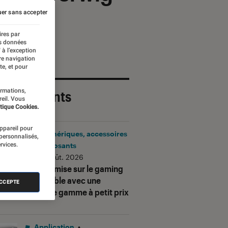
er sans accepter
ires par
es données
 à l’exception
re navigation
te, et pour
ormations,
 plus récents
reil. Vous
tique Cookies.
appareil pour
Périphériques, accessoires
 personnalisés,
rvices.
et composants
•
06 août. 2026
Corsair mise sur le gaming
accessible avec une
ACCEPTE
nouvelle gamme à petit prix
Application
•