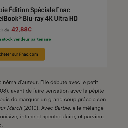
bie Édition Spéciale Fnac
elBook® Blu-ray 4K Ultra HD
42,88€
tir de
n stock vendeur partenaire
cheter sur Fnac.com
inéma d’auteur. Elle débute avec le petit
8), avant de faire sensation avec la pépite
 puis de marquer un grand coup grâce à son
eur March
(2019). Avec
Barbie
, elle mélange
ncisive, intime et spectaculaire, et parvient
c.