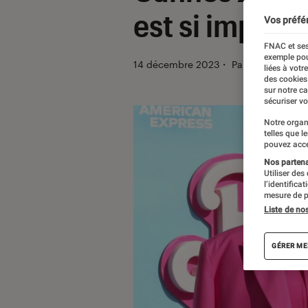
est si importa
Vos préfé
FNAC et ses
exemple pou
14 décembre 2023
・
Par
Robin Negre
liées à votr
des cookies
sur notre c
sécuriser vo
Notre organ
telles que l
pouvez acce
Nos partenai
Utiliser des
l’identifica
mesure de p
Liste de no
GÉRER ME