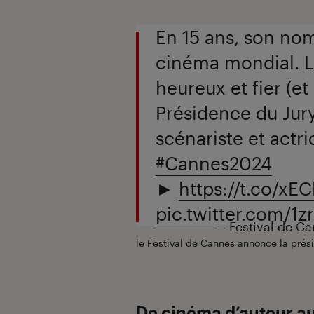
En 15 ans, son no
cinéma mondial. L
heureux et fier (et 
Présidence du Jury
scénariste et actr
#Cannes2024
►
https://t.co/xE
pic.twitter.com/1
— Festival de C
le Festival de Cannes annonce la prési
De cinéma d’auteur a