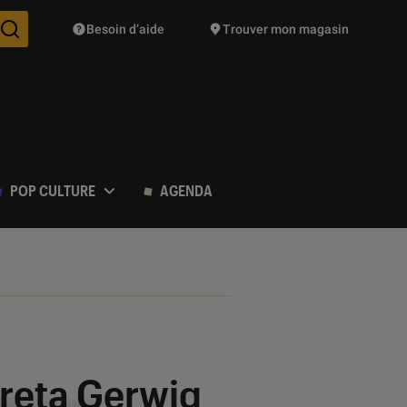
Besoin d’aide
Trouver mon magasin
Des suggestions de produits vont vous être proposées pendant vo
POP CULTURE
AGENDA
Greta Gerwig