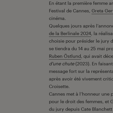
Introduction
En étant la première femme am
Festival de Cannes,
Greta Ger
cinéma.
Quelques jours après l’anno
de la Berlinale 2024
, la réalis
choisie pour présider le jury 
se tiendra du 14 au 25 mai pro
Ruben Östlund
, qui avait dé
d’une chute
(2023). En faisant
message fort sur la représen
après avoir été vivement crit
Croisette.
Cannes met à l’honneur une pe
pour le droit des femmes, et G
du jury depuis Cate Blanchett