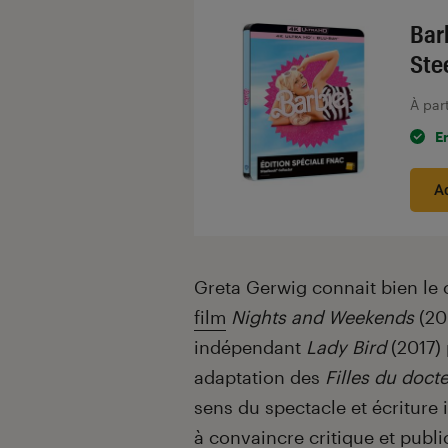
Bar
Ste
À par
E
A
Greta Gerwig connait bien le c
film
Nights and Weekends
(200
indépendant
Lady Bird
(2017)
adaptation des
Filles du doct
sens du spectacle et écriture i
à convaincre critique et publi