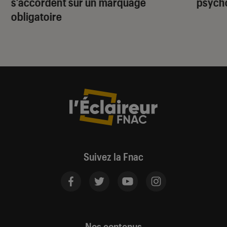
s’accordent sur un marquage
psycho
obligatoire
Suivez la Fnac
Nos contenus