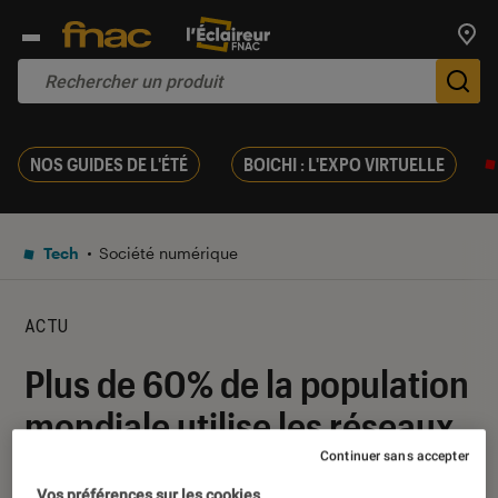
Trouv
De
NOS GUIDES DE L'ÉTÉ
BOICHI : L'EXPO VIRTUELLE
Tech
Société numérique
ACTU
Plus de 60% de la population
mondiale utilise les réseaux
sociaux
Continuer sans accepter
Vos préférences sur les cookies