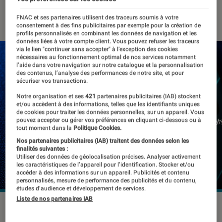
23 juillet 2023
・
Par
Kesso Diallo
FNAC et ses partenaires utilisent des traceurs soumis à votre
consentement à des fins publicitaires par exemple pour la création de
profils personnalisés en combinant les données de navigation et les
données liées à votre compte client. Vous pouvez refuser les traceurs
via le lien "continuer sans accepter" à l’exception des cookies
nécessaires au fonctionnement optimal de nos services notamment
l’aide dans votre navigation sur notre catalogue et la personnalisation
des contenus, l’analyse des performances de notre site, et pour
sécuriser vos transactions.
Notre organisation et ses
421
partenaires publicitaires (IAB) stockent
et/ou accèdent à des informations, telles que les identifiants uniques
de cookies pour traiter les données personnelles, sur un appareil. Vous
pouvez accepter ou gérer vos préférences en cliquant ci-dessous ou à
tout moment dans la
Politique Cookies.
Nos partenaires publicitaires (IAB) traitent des données selon les
finalités suivantes :
Utiliser des données de géolocalisation précises. Analyser activement
les caractéristiques de l’appareil pour l’identification. Stocker et/ou
accéder à des informations sur un appareil. Publicités et contenu
personnalisés, mesure de performance des publicités et du contenu,
études d’audience et développement de services.
Liste de nos partenaires IAB
80,5% de la population en France est active sur les réseaux
sociaux.
©TY Lim / Shutterstock