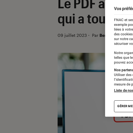
Le PDF a 30 an
Vos préfé
qui a tout ch
FNAC et ses
exemple pou
liées à votr
des cookies
09 juillet 2023
・
Par
Benjamin Loger
sur notre c
sécuriser vo
Notre organ
telles que l
pouvez acce
Nos partenai
Utiliser des
l’identifica
mesure de p
Liste de no
GÉRER ME