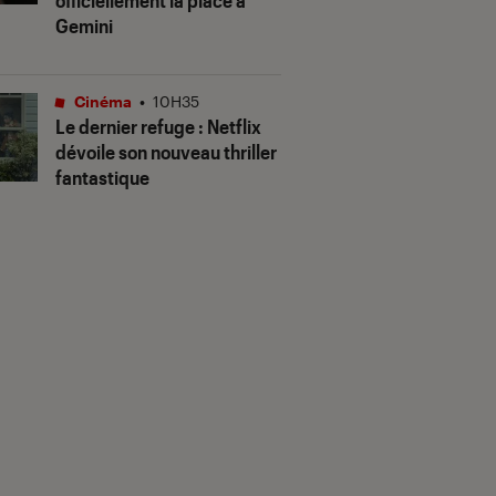
officiellement la place à
Gemini
Cinéma
•
10H35
Le dernier refuge
: Netflix
dévoile son nouveau thriller
fantastique