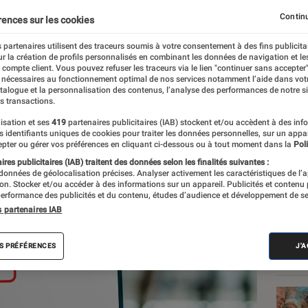
s, retour sur l’histoire
Continu
rences sur les cookies
angé
 partenaires utilisent des traceurs soumis à votre consentement à des fins publicita
r la création de profils personnalisés en combinant les données de navigation et l
e compte client. Vous pouvez refuser les traceurs via le lien "continuer sans accepter"
 nécessaires au fonctionnement optimal de nos services notamment l’aide dans vot
ot
atalogue et la personnalisation des contenus, l’analyse des performances de notre si
s transactions.
isation et ses
419
partenaires publicitaires (IAB) stockent et/ou accèdent à des inf
es identifiants uniques de cookies pour traiter les données personnelles, sur un appa
Les
pter ou gérer vos préférences en cliquant ci-dessous ou à tout moment dans la
Poli
res publicitaires (IAB) traitent des données selon les finalités suivantes :
 données de géolocalisation précises. Analyser activement les caractéristiques de l’
tion. Stocker et/ou accéder à des informations sur un appareil. Publicités et contenu
erformance des publicités et du contenu, études d’audience et développement de se
s partenaires IAB
S PRÉFÉRENCES
J'