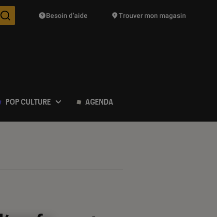
Besoin d’aide
Trouver mon magasin
Des suggestions de produits vont vous être proposées pendant vo
POP CULTURE
AGENDA