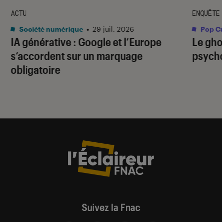
ACTU
ENQUÊTE
Société numérique
•
29 juil. 2026
Pop Cu
IA générative : Google et l’Europe
Le gho
s’accordent sur un marquage
psycho
obligatoire
Suivez la Fnac