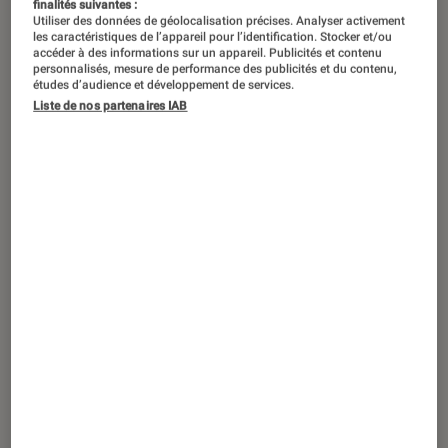
finalités suivantes :
Utiliser des données de géolocalisation précises. Analyser activement
Dans sa série « À l’origine »,
L’Éclaireur
les caractéristiques de l’appareil pour l’identification. Stocker et/ou
accéder à des informations sur un appareil. Publicités et contenu
revient sur les débuts des
personnalisés, mesure de performance des publicités et du contenu,
études d’audience et développement de services.
technologies et leurs évolutions. Ce
Liste de nos partenaires IAB
mois-ci : les emojis.
Introduction
Transmettre le ton d’un message par écrit a
toujours été un problème : comment s’assurer
qu’il n’y a aucune ambiguïté avec son
interlocuteur, qu’il a par exemple saisi l’ironie
ou la tristesse que l’on voulait faire passer ?
Aujourd’hui, la réponse est évidente : avec des
emojis
, si utiles qu’ils s’invitent parfois même
dans des contextes professionnels. Cependant,