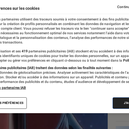
son ending
Continu
rences sur les cookies
 partenaires utilisent des traceurs soumis à votre consentement à des fins publicita
r la création de profils personnalisés en combinant les données de navigation et l
e compte client. Vous pouvez refuser les traceurs via le lien "continuer sans accepter"
 nécessaires au fonctionnement optimal de nos services notamment l’aide dans vot
atalogue et la personnalisation des contenus, l’analyse des performances de notre si
s transactions.
isation et ses
419
partenaires publicitaires (IAB) stockent et/ou accèdent à des inf
Les
es identifiants uniques de cookies pour traiter les données personnelles, sur un appa
pter ou gérer vos préférences en cliquant ci-dessous ou à tout moment dans la
Poli
res publicitaires (IAB) traitent des données selon les finalités suivantes :
 données de géolocalisation précises. Analyser activement les caractéristiques de l’
tion. Stocker et/ou accéder à des informations sur un appareil. Publicités et contenu
erformance des publicités et du contenu, études d’audience et développement de se
s partenaires IAB
S PRÉFÉRENCES
J'