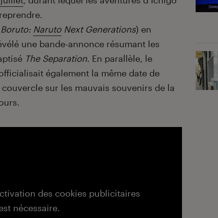
uillet
, durant lequel les aventures d’Ichigo
 reprendre.
(
Boruto:
Naruto
Next Generations
) en
 révélé une bande-annonce résumant les
aptisé
The
Separation
. En parallèle, le
officialisait également la même date de
e couvercle sur les mauvais souvenirs de la
ours.
activation des cookies publicitaires
est nécessaire.