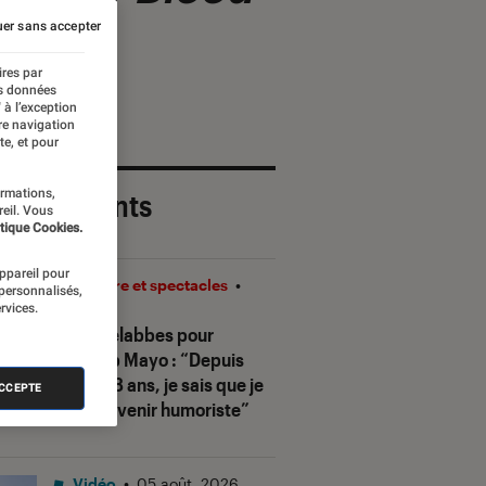
er sans accepter
ires par
es données
 à l’exception
re navigation
te, et pour
ormations,
 plus récents
reil. Vous
tique Cookies.
appareil pour
Théâtre et spectacles
•
 personnalisés,
rvices.
08H00
Sofia Belabbes pour
Ketchup Mayo
: “Depuis
que j’ai 8 ans, je sais que je
ACCEPTE
veux devenir humoriste”
Vidéo
•
05 août. 2026