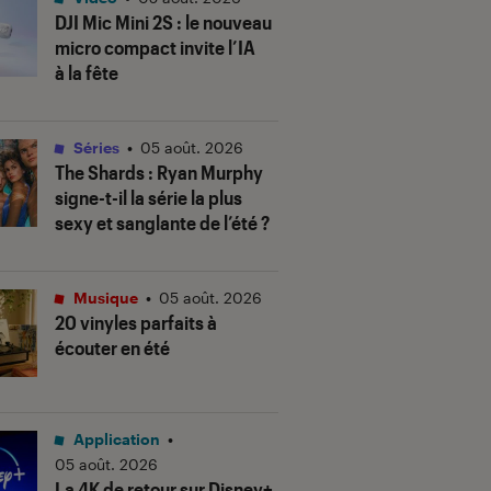
DJI Mic Mini 2S : le nouveau
micro compact invite l’IA
à la fête
Séries
•
05 août. 2026
The Shards
: Ryan Murphy
signe-t-il la série la plus
sexy et sanglante de l’été ?
Musique
•
05 août. 2026
20 vinyles parfaits à
écouter en été
Application
•
05 août. 2026
La 4K de retour sur Disney+