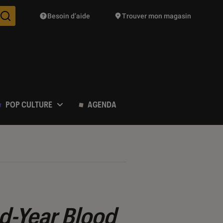
Besoin d’aide
Trouver mon magasin
Des suggestions de produits vont vous être proposées pendant vo
POP CULTURE
AGENDA
d-Year Blood