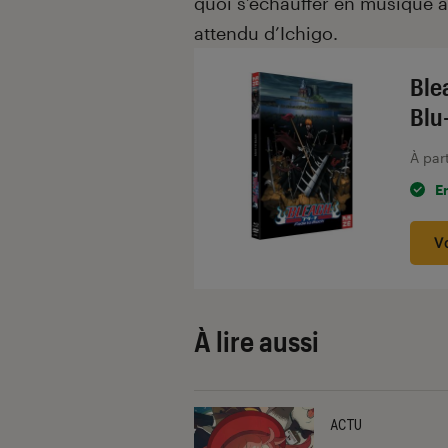
quoi s’échauffer en musique a
attendu d’Ichigo.
Ble
Blu
À par
E
V
À lire aussi
ACTU