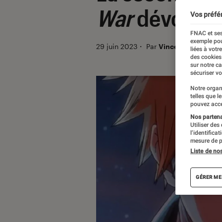
War
dévoile 
Vos préfé
FNAC et ses
exemple pou
29 juin 2023
・
Par
Vincent Oms
liées à votr
des cookies
sur notre c
sécuriser vo
Notre organ
telles que l
pouvez acce
Nos partenai
Utiliser des
l’identifica
mesure de p
Liste de no
GÉRER ME