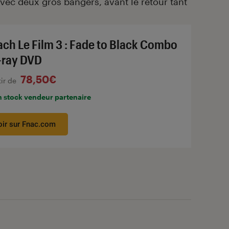
vec deux gros bangers, avant le retour tant
ach Le Film 3 : Fade to Black Combo
-ray DVD
78,50€
tir de
n stock vendeur partenaire
oir sur Fnac.com