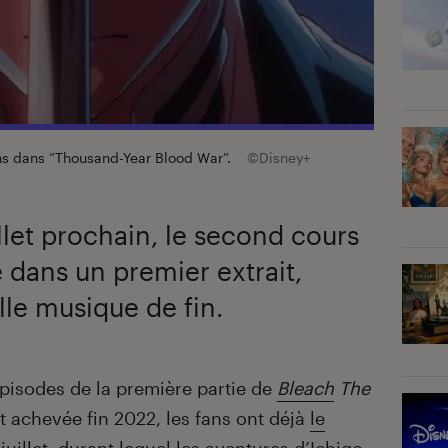
sons dans ”Thousand-Year Blood War”.
©Disney+
llet prochain, le second cours
 dans un premier extrait,
le musique de fin.
épisodes de la première partie de
Bleach
The
t achevée fin 2022, les fans ont déjà
le