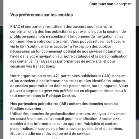
Continuer sans accepter
07 juin 2023
・
Par
Vincent Oms
Vos préférences sur les cookies
FNAC et ses partenaires utilisent des traceurs soumis à votre
consentement à des fins publicitaires par exemple pour la création de
profils personnalisés en combinant les données de navigation et les
données liées à votre compte client. Vous pouvez refuser les traceurs
via le lien "continuer sans accepter" à l’exception des cookies
nécessaires au fonctionnement optimal de nos services notamment
l’aide dans votre navigation sur notre catalogue et la personnalisation
des contenus, l’analyse des performances de notre site, et pour
sécuriser vos transactions.
Notre organisation et ses
421
partenaires publicitaires (IAB) stockent
et/ou accèdent à des informations, telles que les identifiants uniques
de cookies pour traiter les données personnelles, sur un appareil. Vous
pouvez accepter ou gérer vos préférences en cliquant ci-dessous ou à
tout moment dans la
Politique Cookies.
Nos partenaires publicitaires (IAB) traitent des données selon les
finalités suivantes :
Utiliser des données de géolocalisation précises. Analyser activement
les caractéristiques de l’appareil pour l’identification. Stocker et/ou
accéder à des informations sur un appareil. Publicités et contenu
La saison 6 de "Black Mirror" est sortie sur Netflix le 15 juin.
personnalisés, mesure de performance des publicités et du contenu,
études d’audience et développement de services.
©Netflix