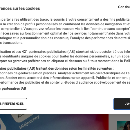
ées pour générer des im
Continu
rences sur les cookies
aphiques
 partenaires utilisent des traceurs soumis à votre consentement à des fins publicita
r la création de profils personnalisés en combinant les données de navigation et l
e compte client. Vous pouvez refuser les traceurs via le lien "continuer sans accepter"
 nécessaires au fonctionnement optimal de nos services notamment l’aide dans vot
atalogue et la personnalisation des contenus, l’analyse des performances de notre si
s transactions.
isation et ses
421
partenaires publicitaires (IAB) stockent et/ou accèdent à des inf
es identifiants uniques de cookies pour traiter les données personnelles, sur un appa
Les
pter ou gérer vos préférences en cliquant ci-dessous ou à tout moment dans la
Poli
res publicitaires (IAB) traitent des données selon les finalités suivantes :
 données de géolocalisation précises. Analyser activement les caractéristiques de l’
tion. Stocker et/ou accéder à des informations sur un appareil. Publicités et contenu
erformance des publicités et du contenu, études d’audience et développement de se
s partenaires IAB
S PRÉFÉRENCES
J'