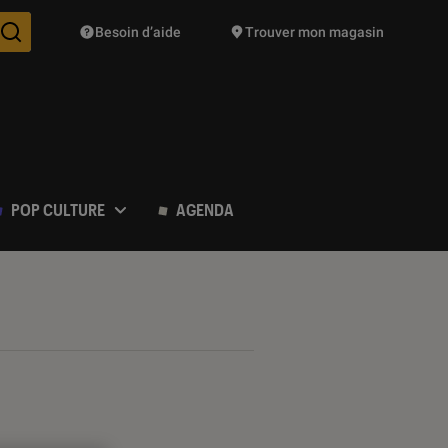
Besoin d’aide
Trouver mon magasin
Des suggestions de produits vont vous être proposées pendant vo
POP CULTURE
AGENDA