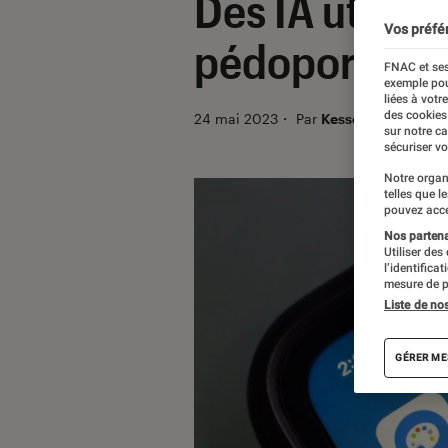
Des IA utilis
Vos préfé
pédopornogr
FNAC et ses
exemple pou
liées à votr
des cookies
24 mai 2023
・
Par
Kesso Diallo
sur notre c
sécuriser vo
Notre organ
telles que l
pouvez acce
Nos partenai
Utiliser des
l’identifica
mesure de p
Liste de no
GÉRER ME