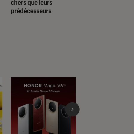
chers que leurs
“passeport” sacrif
prédécesseurs
le mode Flex