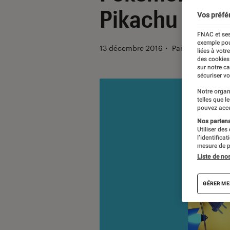
Pikachu de N
Vos préfé
FNAC et ses
exemple pou
13 décembre 2016
・
Par
Laure Renou
liées à votr
des cookies
sur notre c
sécuriser vo
Notre organ
telles que l
pouvez acce
Nos partenai
Utiliser des
l’identifica
mesure de p
Liste de no
GÉRER ME