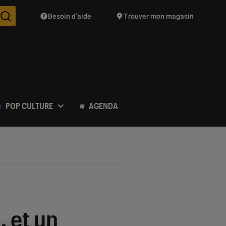
Besoin d’aide
Trouver mon magasin
Des suggestions de produits vont vous être proposées pendant vo
POP CULTURE
AGENDA
 et un