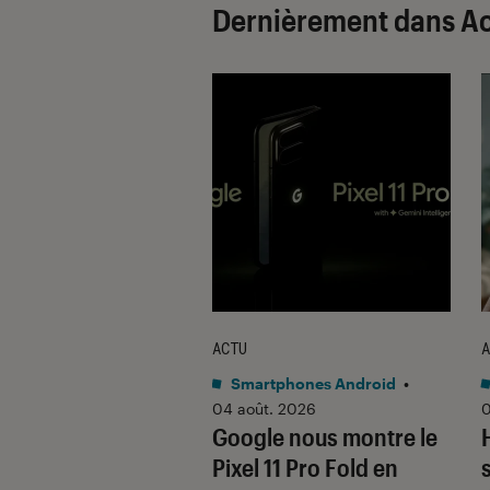
Dernièrement dans A
ACTU
A
tphones Android
•
Smartphones Android
•
 2026
04 août. 2026
0
 quoi ce nouvel
Google nous montre le
 pliant
Pixel 11 Pro Fold en