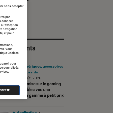
er sans accepter
ires par
es données
 à l’exception
re navigation
te, et pour
ormations,
 plus récents
reil. Vous
tique Cookies.
appareil pour
Périphériques, accessoires
 personnalisés,
rvices.
et composants
•
06 août. 2026
Corsair mise sur le gaming
accessible avec une
ACCEPTE
nouvelle gamme à petit prix
Application
•