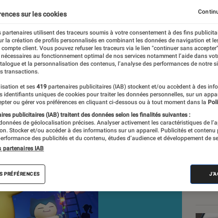
oël
Continu
rences sur les cookies
 partenaires utilisent des traceurs soumis à votre consentement à des fins publicita
r la création de profils personnalisés en combinant les données de navigation et l
ard
e compte client. Vous pouvez refuser les traceurs via le lien "continuer sans accepter"
 nécessaires au fonctionnement optimal de nos services notamment l’aide dans vot
atalogue et la personnalisation des contenus, l’analyse des performances de notre si
s transactions.
isation et ses
419
partenaires publicitaires (IAB) stockent et/ou accèdent à des inf
Les
es identifiants uniques de cookies pour traiter les données personnelles, sur un appa
pter ou gérer vos préférences en cliquant ci-dessous ou à tout moment dans la
Poli
res publicitaires (IAB) traitent des données selon les finalités suivantes :
 données de géolocalisation précises. Analyser activement les caractéristiques de l’
tion. Stocker et/ou accéder à des informations sur un appareil. Publicités et contenu
erformance des publicités et du contenu, études d’audience et développement de se
s partenaires IAB
S PRÉFÉRENCES
J'