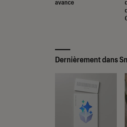
utionnaire
avance
 par Samsung ?
Dernièrement dans S