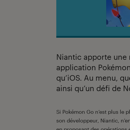
Niantic apporte une 
application Pokémon
qu’iOS. Au menu, q
ainsi qu’un défi de N
Introduction
Si Pokémon Go n’est plus le phé
son développeur, Niantic, n’en
en proposant des opérations é