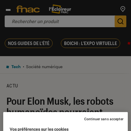
Trouv
De
NOS GUIDES DE L'ÉTÉ
BOICHI : L'EXPO VIRTUELLE
Tech
Société numérique
ACTU
Pour Elon Musk, les robots
humanoïdes pourraient
Continuer sans accepter
bientôt être plus nombreux
Vos préférences sur les cookies