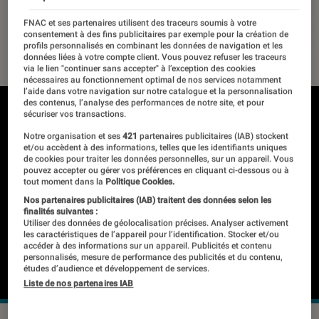
que les humains
FNAC et ses partenaires utilisent des traceurs soumis à votre
consentement à des fins publicitaires par exemple pour la création de
06 mars 2023
・
Par
Kesso Diallo
profils personnalisés en combinant les données de navigation et les
données liées à votre compte client. Vous pouvez refuser les traceurs
via le lien "continuer sans accepter" à l’exception des cookies
nécessaires au fonctionnement optimal de nos services notamment
l’aide dans votre navigation sur notre catalogue et la personnalisation
des contenus, l’analyse des performances de notre site, et pour
sécuriser vos transactions.
Notre organisation et ses
421
partenaires publicitaires (IAB) stockent
et/ou accèdent à des informations, telles que les identifiants uniques
de cookies pour traiter les données personnelles, sur un appareil. Vous
pouvez accepter ou gérer vos préférences en cliquant ci-dessous ou à
tout moment dans la
Politique Cookies.
Nos partenaires publicitaires (IAB) traitent des données selon les
finalités suivantes :
Utiliser des données de géolocalisation précises. Analyser activement
les caractéristiques de l’appareil pour l’identification. Stocker et/ou
accéder à des informations sur un appareil. Publicités et contenu
personnalisés, mesure de performance des publicités et du contenu,
études d’audience et développement de services.
Liste de nos partenaires IAB