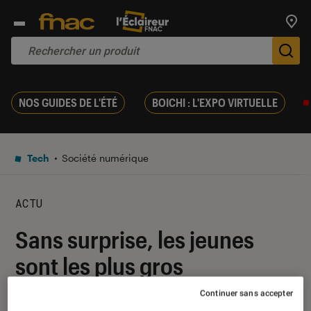
Trouv
De
NOS GUIDES DE L'ÉTÉ
BOICHI : L'EXPO VIRTUELLE
Tech
Société numérique
ACTU
Sans surprise, les jeunes
sont les plus gros
consommateurs d’Internet
Continuer sans accepter