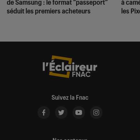
de Samsung : le format “passeport”
à camé
séduit les premiers acheteurs
les Pi
Suivez la Fnac