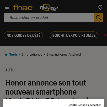
Trouv
De
NOS GUIDES DE L'ÉTÉ
BOICHI : L'EXPO VIRTUELLE
Tech
Smartphones
Smartphones Android
ACTU
Honor annonce son tout
nouveau smartphone
Magic5 Lite 5G à moins de
Continuer sans accepter