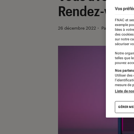
Rendez-vous s
Vos préfé
FNAC et ses
exemple pou
26 décembre 2022
・
Par
Pierre Croch
liées à votr
des cookies
sur notre c
sécuriser vo
Notre organ
telles que l
pouvez acce
Nos partenai
Utiliser des
l’identifica
mesure de p
Liste de no
GÉRER ME