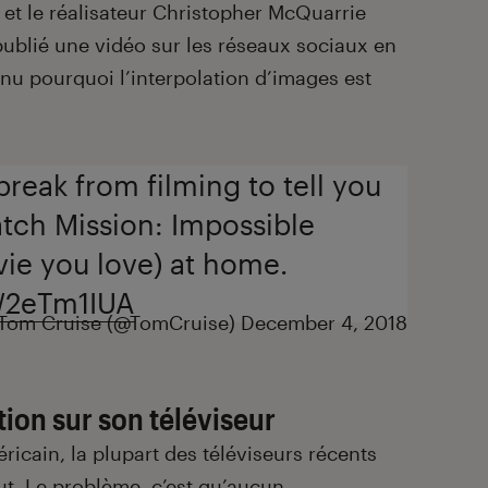
 et le réalisateur Christopher McQuarrie
publié une vidéo sur les réseaux sociaux en
nu pourquoi l’interpolation d’images est
break from filming to tell you
atch Mission: Impossible
vie you love) at home.
oW2eTm1IUA
Tom Cruise (@TomCruise)
December 4, 2018
ion sur son téléviseur
icain, la plupart des téléviseurs récents
ut. Le problème, c’est qu’aucun