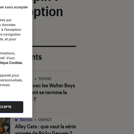
ette option
er sans accepter
ires par
es données
 à l’exception
re navigation
te, et pour
ormations,
 plus récents
reil. Vous
tique Cookies.
appareil pour
Séries
•
10H30
 personnalisés,
Ma vie avec les Walter Boys
rvices.
: comment se termine la
saison 3 ?
ACCEPTE
Séries
•
09H01
Alley Cats
: que vaut la série
animée de Ricky Gervais ?