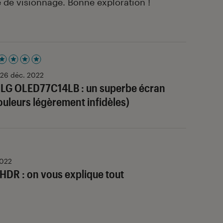
 de visionnage. Bonne exploration !
 5 étoiles sur 5
26 déc. 2022
 LG OLED77C14LB : un superbe écran
ouleurs légèrement infidèles)
2022
HDR : on vous explique tout