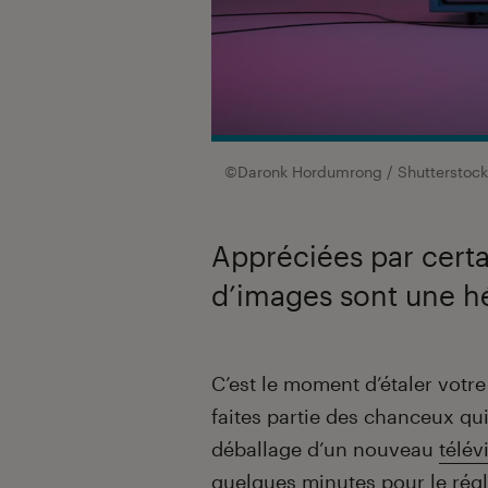
©Daronk Hordumrong / Shutterstoc
Appréciées par certai
d’images sont une hé
Introduction
C’est le moment d’étaler votr
faites partie des chanceux qui
déballage d’un nouveau
télév
quelques minutes pour le rég