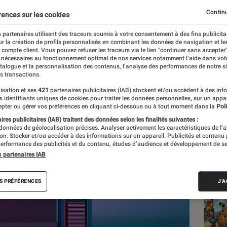
ervice en désactivant c
Continu
rences sur les cookies
 partenaires utilisent des traceurs soumis à votre consentement à des fins publicita
r la création de profils personnalisés en combinant les données de navigation et l
art
e compte client. Vous pouvez refuser les traceurs via le lien "continuer sans accepter"
 nécessaires au fonctionnement optimal de nos services notamment l’aide dans vot
atalogue et la personnalisation des contenus, l’analyse des performances de notre si
s transactions.
isation et ses
421
partenaires publicitaires (IAB) stockent et/ou accèdent à des inf
Les
es identifiants uniques de cookies pour traiter les données personnelles, sur un appa
pter ou gérer vos préférences en cliquant ci-dessous ou à tout moment dans la
Poli
res publicitaires (IAB) traitent des données selon les finalités suivantes :
 données de géolocalisation précises. Analyser activement les caractéristiques de l’
tion. Stocker et/ou accéder à des informations sur un appareil. Publicités et contenu
erformance des publicités et du contenu, études d’audience et développement de se
s partenaires IAB
S PRÉFÉRENCES
J'