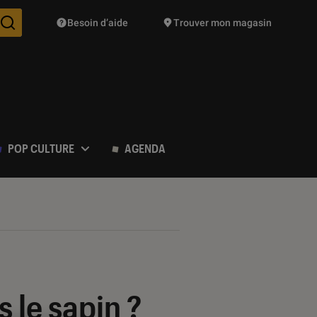
Besoin d’aide
Trouver mon magasin
Des suggestions de produits vont vous être proposées pendant vo
POP CULTURE
AGENDA
 le sapin ?