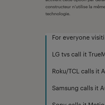
constructeur n’utilise la mêm
technologie.
For everyone visit
LG tvs call it True
Roku/TCL calls it
Samsung calls it A
Sony calls it Moti