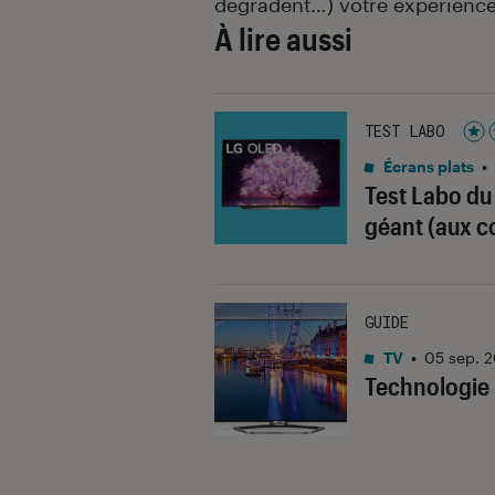
dégradent…) votre expérience
À lire aussi
TEST LABO
Noté
Écrans plats
•
Test Labo du
géant (aux c
GUIDE
TV
•
05 sep. 
Technologie 