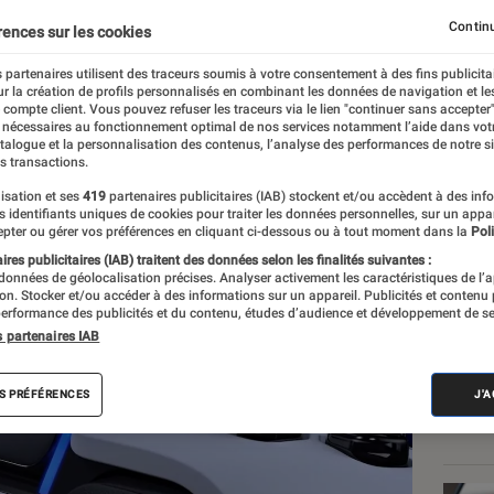
sa faible autonomie
Continu
rences sur les cookies
 partenaires utilisent des traceurs soumis à votre consentement à des fins publicita
r la création de profils personnalisés en combinant les données de navigation et l
gerot
e compte client. Vous pouvez refuser les traceurs via le lien "continuer sans accepter"
 nécessaires au fonctionnement optimal de nos services notamment l’aide dans vot
atalogue et la personnalisation des contenus, l’analyse des performances de notre si
s transactions.
isation et ses
419
partenaires publicitaires (IAB) stockent et/ou accèdent à des inf
Les
es identifiants uniques de cookies pour traiter les données personnelles, sur un appa
pter ou gérer vos préférences en cliquant ci-dessous ou à tout moment dans la
Poli
res publicitaires (IAB) traitent des données selon les finalités suivantes :
 données de géolocalisation précises. Analyser activement les caractéristiques de l’
tion. Stocker et/ou accéder à des informations sur un appareil. Publicités et contenu
erformance des publicités et du contenu, études d’audience et développement de se
s partenaires IAB
S PRÉFÉRENCES
J'