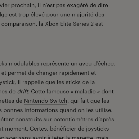
ier prochain, il n’est pas exagéré de dire
dge est trop élevé pour une majorité des
e comparaison, la Xbox Elite Series 2 est
icks modulables représente un aveu d’échec.
ue et permet de changer rapidement et
tick, il rappelle que les sticks de la
imes de
drift.
Cette fameuse « maladie » dont
nettes de
Nintendo Switch
, qui fait que les
es bonnes informations quand on les utilise.
étant construits sur potentiomètres d’après
ut moment. Certes, bénéficier de joysticks
lacer sans avoir à jeter la manette, mais