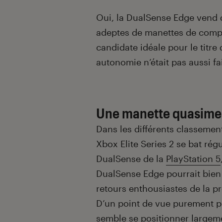
Introduction
Oui, la DualSense Edge vend d
adeptes de manettes de compét
candidate idéale pour le titr
autonomie n’était pas aussi fai
Une manette quasimen
Dans les différents classemen
Xbox Elite Series 2 se bat rég
DualSense de la
PlayStation 5
DualSense Edge pourrait bien 
retours enthousiastes de la pr
D’un point de vue purement p
semble se positionner largem