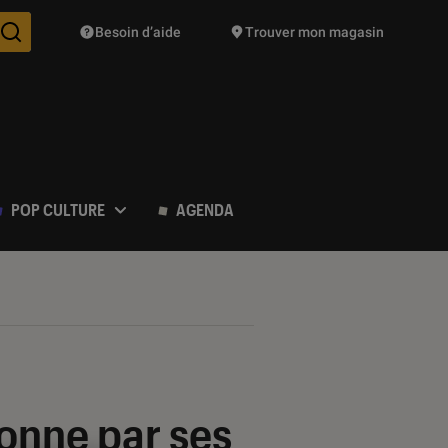
Besoin d’aide
Trouver mon magasin
Des suggestions de produits vont vous être proposées pendant vo
POP CULTURE
AGENDA
onne par ses