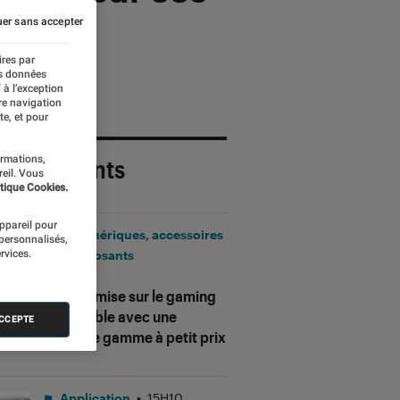
er sans accepter
ires par
es données
 à l’exception
re navigation
te, et pour
ormations,
 plus récents
reil. Vous
tique Cookies.
appareil pour
Périphériques, accessoires
 personnalisés,
rvices.
et composants
•
17H25
Corsair mise sur le gaming
accessible avec une
ACCEPTE
nouvelle gamme à petit prix
Application
•
15H10