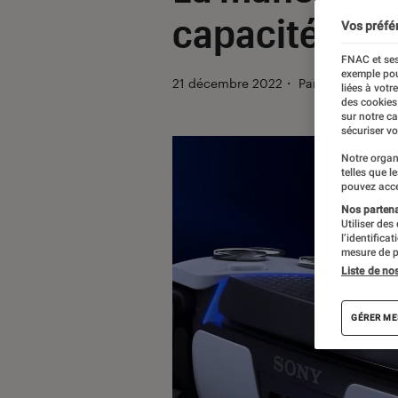
capacités et 
Vos préfé
FNAC et ses
exemple pou
21 décembre 2022
・
Par
Benjamin Lo
liées à votr
des cookies
sur notre c
sécuriser vo
Notre organ
telles que l
pouvez acce
Nos partenai
Utiliser des
l’identifica
mesure de p
Liste de no
GÉRER ME