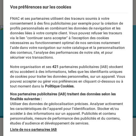
Vos préférences sur les cookies
06 décembre 2022
・
Par
Pierre Crochart
FNAC et ses partenaires utilisent des traceurs soumis à votre
consentement à des fins publicitaires par exemple pour la création de
profils personnalisés en combinant les données de navigation et les
données liées à votre compte client. Vous pouvez refuser les traceurs
via le lien "continuer sans accepter" à l’exception des cookies
nécessaires au fonctionnement optimal de nos services notamment
l’aide dans votre navigation sur notre catalogue et la personnalisation
des contenus, l’analyse des performances de notre site, et pour
sécuriser vos transactions.
Notre organisation et ses
421
partenaires publicitaires (IAB) stockent
et/ou accèdent à des informations, telles que les identifiants uniques
de cookies pour traiter les données personnelles, sur un appareil. Vous
pouvez accepter ou gérer vos préférences en cliquant ci-dessous ou à
tout moment dans la
Politique Cookies.
Nos partenaires publicitaires (IAB) traitent des données selon les
finalités suivantes :
Utiliser des données de géolocalisation précises. Analyser activement
les caractéristiques de l’appareil pour l’identification. Stocker et/ou
accéder à des informations sur un appareil. Publicités et contenu
personnalisés, mesure de performance des publicités et du contenu,
études d’audience et développement de services.
Le mois de décembre est particulièrement chargé en
Liste de nos partenaires IAB
nouveautés pour les Pixel.
©Google