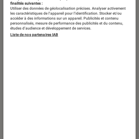
Aperçu l’été dernier en Chine, le
finalités suivantes :
Xiaomi Mi TV Lux Transparent fait
Utiliser des données de géolocalisation précises. Analyser activement
les caractéristiques de l’appareil pour l’identification. Stocker et/ou
escale pour la première fois en
accéder à des informations sur un appareil. Publicités et contenu
personnalisés, mesure de performance des publicités et du contenu,
France. Nous avons pu découvrir le
études d’audience et développement de services.
Liste de nos partenaires IAB
premier téléviseur transparent
commercialisé pour le grand public.
Les visiteurs de la Fnac des Ternes à
Paris pourront également voir de plus
près ce téléviseur OLED transparent.
Introduction
Xiaomi a fêté ses dix ans l’an dernier
en
présentant un téléviseur OLED transparent
. Le
fabricant chinois s’est emparé d’un concept
déjà aperçu il y a quelques années chez LG. Le
projet
intéresse également Panasonic
, mais