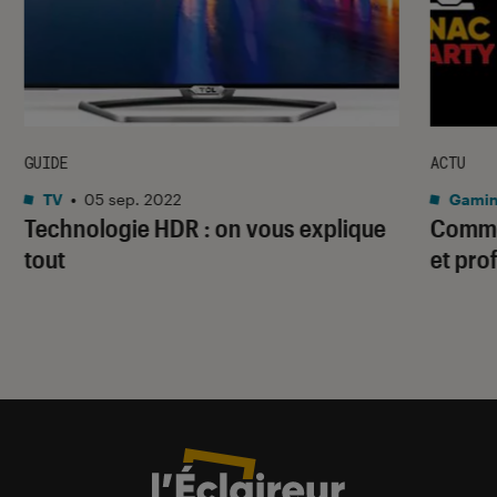
GUIDE
ACTU
TV
•
05 sep. 2022
Gami
Technologie HDR : on vous explique
Commen
tout
et pro