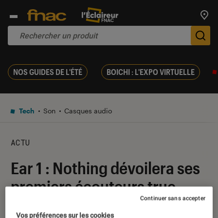
Trouv
De
NOS GUIDES DE L'ÉTÉ
BOICHI : L'EXPO VIRTUELLE
Tech
Son
Casques audio
ACTU
Ear 1 : Nothing dévoilera ses
premiers écouteurs true
Continuer sans accepter
wireless en juin
Vos préférences sur les cookies