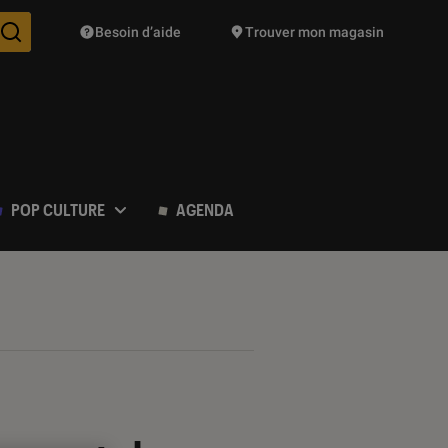
Besoin d’aide
Trouver mon magasin
Des suggestions de produits vont vous être proposées pendant vo
POP CULTURE
AGENDA