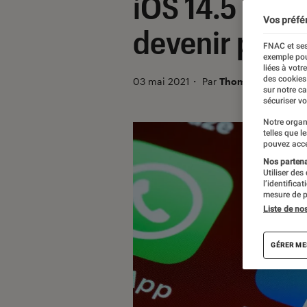
iOS 14.5 : F
Vos préfé
devenir paya
FNAC et ses
exemple pou
liées à votr
des cookies
03 mai 2021
・
Par
Thomas Estimbre
sur notre c
sécuriser vo
Notre organ
telles que l
pouvez acce
Nos partenai
Utiliser des
l’identifica
mesure de p
Liste de no
GÉRER ME