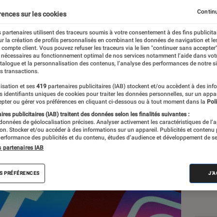
acebook et Instagram me
Continu
rences sur les cookies
nts
 partenaires utilisent des traceurs soumis à votre consentement à des fins publicita
r la création de profils personnalisés en combinant les données de navigation et l
e compte client. Vous pouvez refuser les traceurs via le lien "continuer sans accepter"
 nécessaires au fonctionnement optimal de nos services notamment l’aide dans vot
atalogue et la personnalisation des contenus, l’analyse des performances de notre si
s transactions.
isation et ses
419
partenaires publicitaires (IAB) stockent et/ou accèdent à des inf
es identifiants uniques de cookies pour traiter les données personnelles, sur un appa
Les
pter ou gérer vos préférences en cliquant ci-dessous ou à tout moment dans la
Poli
res publicitaires (IAB) traitent des données selon les finalités suivantes :
 données de géolocalisation précises. Analyser activement les caractéristiques de l’
tion. Stocker et/ou accéder à des informations sur un appareil. Publicités et contenu
erformance des publicités et du contenu, études d’audience et développement de se
s partenaires IAB
S PRÉFÉRENCES
J'