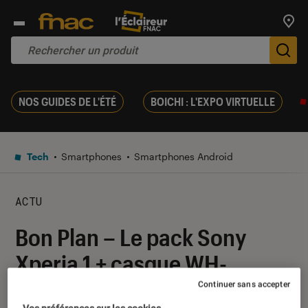
Trouv
De
NOS GUIDES DE L'ÉTÉ
BOICHI : L'EXPO VIRTUELLE
Tech
Smartphones
Smartphones Android
ACTU
Bon Plan – Le pack Sony
Xperia 1 + casque WH-
1000XM3 est à 799 euros
Continuer sans accepter