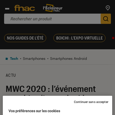
Trouv
De
NOS GUIDES DE L'ÉTÉ
BOICHI : L'EXPO VIRTUELLE
Tech
Smartphones
Smartphones Android
ACTU
MWC 2020 : l’événement
aura bien lieu malgré le
Continuer sans accepter
coronavirus
Vos préférences sur les cookies