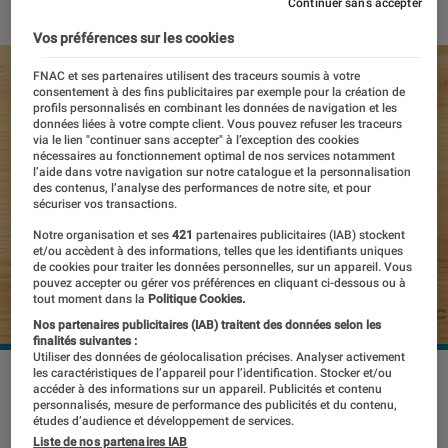
Continuer sans accepter
Vos préférences sur les cookies
FNAC et ses partenaires utilisent des traceurs soumis à votre
consentement à des fins publicitaires par exemple pour la création de
profils personnalisés en combinant les données de navigation et les
données liées à votre compte client. Vous pouvez refuser les traceurs
via le lien "continuer sans accepter" à l’exception des cookies
nécessaires au fonctionnement optimal de nos services notamment
l’aide dans votre navigation sur notre catalogue et la personnalisation
des contenus, l’analyse des performances de notre site, et pour
sécuriser vos transactions.
Notre organisation et ses
421
partenaires publicitaires (IAB) stockent
et/ou accèdent à des informations, telles que les identifiants uniques
de cookies pour traiter les données personnelles, sur un appareil. Vous
pouvez accepter ou gérer vos préférences en cliquant ci-dessous ou à
tout moment dans la
Politique Cookies.
Nos partenaires publicitaires (IAB) traitent des données selon les
finalités suivantes :
Utiliser des données de géolocalisation précises. Analyser activement
les caractéristiques de l’appareil pour l’identification. Stocker et/ou
accéder à des informations sur un appareil. Publicités et contenu
personnalisés, mesure de performance des publicités et du contenu,
Apple pourrait abandonner le port
études d’audience et développement de services.
Lightning sur son iPhone le plus haut
Liste de nos partenaires IAB