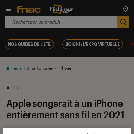
Trouv
De
NOS GUIDES DE L'ÉTÉ
BOICHI : L'EXPO VIRTUELLE
Tech
Smartphones
iPhone
ACTU
Apple songerait à un iPhone
entièrement sans fil en 2021
09 décembre 2019
・
Par
Thomas Estimbre