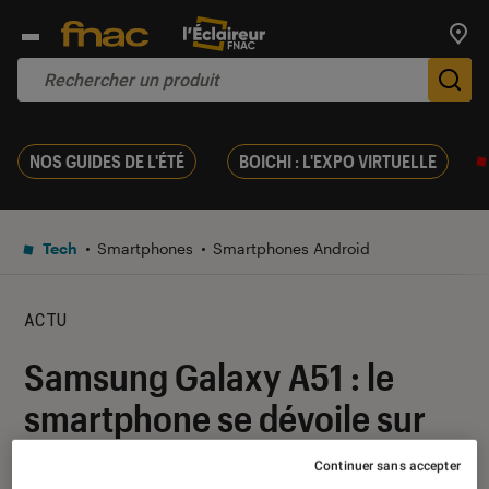
Trouv
De
NOS GUIDES DE L'ÉTÉ
BOICHI : L'EXPO VIRTUELLE
Tech
Smartphones
Smartphones Android
ACTU
Samsung Galaxy A51 : le
smartphone se dévoile sur
les réseaux sociaux
Continuer sans accepter