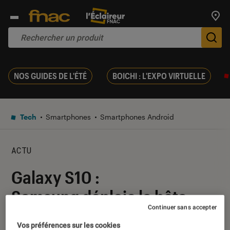
Trouv
De
NOS GUIDES DE L'ÉTÉ
BOICHI : L'EXPO VIRTUELLE
Tech
Smartphones
Smartphones Android
ACTU
Galaxy S10 :
Samsung déploie la bêta
Continuer sans accepter
d’Android 10 en France
Vos préférences sur les cookies