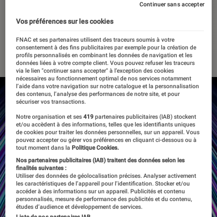
futurs smartphones haut de
Continuer sans accepter
gamme du Coréen
Vos préférences sur les cookies
FNAC et ses partenaires utilisent des traceurs soumis à votre
consentement à des fins publicitaires par exemple pour la création de
24 octobre 2019
・
Par
Thomas Estimbre
profils personnalisés en combinant les données de navigation et les
données liées à votre compte client. Vous pouvez refuser les traceurs
via le lien "continuer sans accepter" à l’exception des cookies
nécessaires au fonctionnement optimal de nos services notamment
l’aide dans votre navigation sur notre catalogue et la personnalisation
des contenus, l’analyse des performances de notre site, et pour
sécuriser vos transactions.
Notre organisation et ses
419
partenaires publicitaires (IAB) stockent
et/ou accèdent à des informations, telles que les identifiants uniques
de cookies pour traiter les données personnelles, sur un appareil. Vous
pouvez accepter ou gérer vos préférences en cliquant ci-dessous ou à
tout moment dans la
Politique Cookies.
Nos partenaires publicitaires (IAB) traitent des données selon les
finalités suivantes :
Utiliser des données de géolocalisation précises. Analyser activement
les caractéristiques de l’appareil pour l’identification. Stocker et/ou
accéder à des informations sur un appareil. Publicités et contenu
personnalisés, mesure de performance des publicités et du contenu,
études d’audience et développement de services.
Liste de nos partenaires IAB