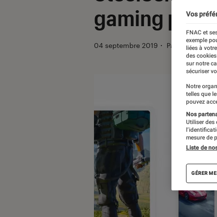
gaming pour 
Vos préfé
FNAC et ses
exemple pou
04 septembre 2019
・
Par
Thomas Est
liées à votr
des cookies
sur notre c
sécuriser vo
Notre organ
telles que l
pouvez acce
Nos partenai
Utiliser des
l’identifica
mesure de p
Liste de no
GÉRER ME