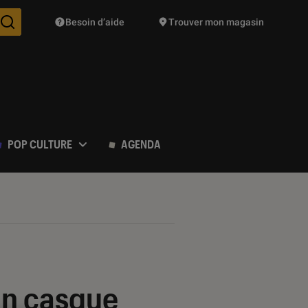
Besoin d’aide
Trouver mon magasin
Des suggestions de produits vont vous être proposées pendant vo
POP CULTURE
AGENDA
 un casque