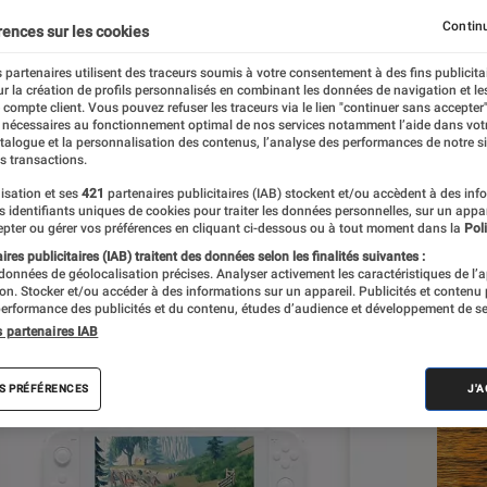
consoles et mobile
Continu
rences sur les cookies
 partenaires utilisent des traceurs soumis à votre consentement à des fins publicita
r la création de profils personnalisés en combinant les données de navigation et l
imbre
e compte client. Vous pouvez refuser les traceurs via le lien "continuer sans accepter"
 nécessaires au fonctionnement optimal de nos services notamment l’aide dans vot
atalogue et la personnalisation des contenus, l’analyse des performances de notre si
s transactions.
isation et ses
421
partenaires publicitaires (IAB) stockent et/ou accèdent à des inf
Les
es identifiants uniques de cookies pour traiter les données personnelles, sur un appa
pter ou gérer vos préférences en cliquant ci-dessous ou à tout moment dans la
Poli
res publicitaires (IAB) traitent des données selon les finalités suivantes :
 données de géolocalisation précises. Analyser activement les caractéristiques de l’
tion. Stocker et/ou accéder à des informations sur un appareil. Publicités et contenu
erformance des publicités et du contenu, études d’audience et développement de se
s partenaires IAB
S PRÉFÉRENCES
J'