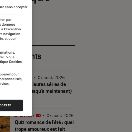
er sans accepter
ires par
es données
 à l’exception
re navigation
te, et pour
ormations,
 plus récents
reil. Vous
tique Cookies.
appareil pour
Séries
•
07 août. 2026
 personnalisés,
Les meilleures séries de
rvices.
2026 (jusqu’à maintenant)
ACCEPTE
Livres / BD
•
07 août. 2026
Quiz romance de l’été : quel
trope amoureux est fait