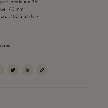
e : inférieur à 3 %
que : 40 mm
cro : 100 à 6,5 kHz
eures