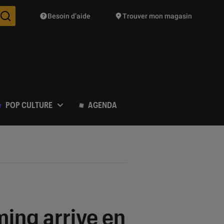
Besoin d’aide
Trouver mon magasin
Des suggestions de produits vont vous être proposées pendant vo
POP CULTURE
AGENDA
ming arrive en