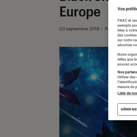
Europe
Vos préfé
FNAC et ses
exemple pou
03 septembre 2019
・
Par
Thomas Est
liées à votr
des cookies
sur notre c
sécuriser vo
Notre organ
telles que l
pouvez acce
Nos partenai
Utiliser des
l’identifica
mesure de p
Liste de no
GÉRER ME