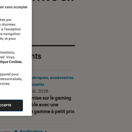
er sans accepter
ires par
es données
 à l’exception
re navigation
te, et pour
ormations,
 plus récents
reil. Vous
tique Cookies.
appareil pour
Périphériques, accessoires
 personnalisés,
rvices.
et composants
•
06 août. 2026
Corsair mise sur le gaming
accessible avec une
ACCEPTE
nouvelle gamme à petit prix
Application
•