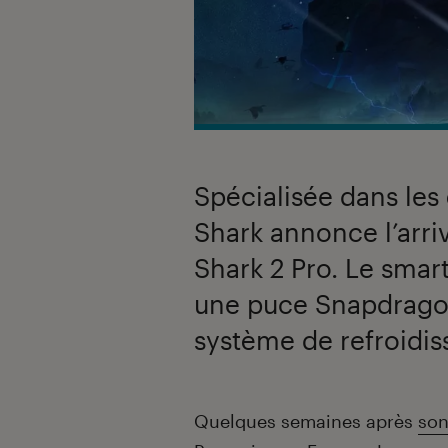
Spécialisée dans le
Shark annonce l’arri
Shark 2 Pro. Le sma
une puce Snapdragon
système de refroidis
Introduction
Quelques semaines après
son