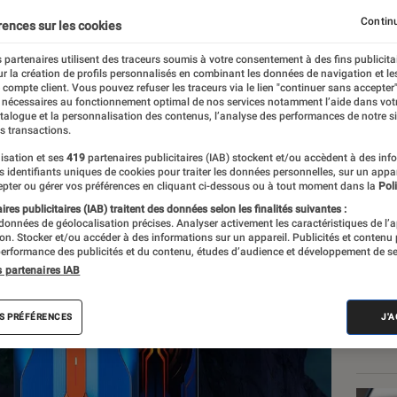
Continu
rences sur les cookies
 partenaires utilisent des traceurs soumis à votre consentement à des fins publicita
r la création de profils personnalisés en combinant les données de navigation et l
imbre
e compte client. Vous pouvez refuser les traceurs via le lien "continuer sans accepter"
 nécessaires au fonctionnement optimal de nos services notamment l’aide dans vot
atalogue et la personnalisation des contenus, l’analyse des performances de notre si
s transactions.
isation et ses
419
partenaires publicitaires (IAB) stockent et/ou accèdent à des inf
Les
es identifiants uniques de cookies pour traiter les données personnelles, sur un appa
pter ou gérer vos préférences en cliquant ci-dessous ou à tout moment dans la
Poli
res publicitaires (IAB) traitent des données selon les finalités suivantes :
 données de géolocalisation précises. Analyser activement les caractéristiques de l’
tion. Stocker et/ou accéder à des informations sur un appareil. Publicités et contenu
erformance des publicités et du contenu, études d’audience et développement de se
s partenaires IAB
S PRÉFÉRENCES
J'