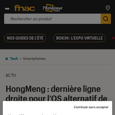
Trouv
De
NOS GUIDES DE L'ÉTÉ
BOICHI : L'EXPO VIRTUELLE
Tech
Smartphones
ACTU
HongMeng : dernière ligne
droite pour l’OS alternatif de
Huawei
Continuer sans accepter