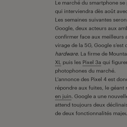
Introduction
Le marché du smartphone se 
qui interviendra dès août ave
Les semaines suivantes seron
Google, deux acteurs aux ambi
confirmer face aux meilleurs 
virage de la 5G, Google s’est
hardware
. La firme de Mount
XL
puis les
Pixel 3a
qui figure
photophones du marché.
L’annonce des Pixel 4 est don
répondre aux fuites, le géant 
en juin
. Google a une nouvell
attend toujours deux déclina
de deux fonctionnalités majeu