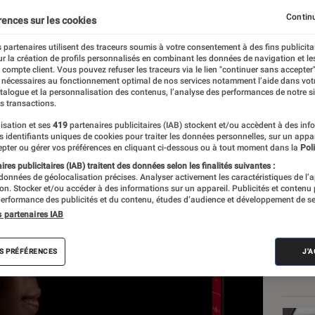
Sense
Continu
rences sur les cookies
 partenaires utilisent des traceurs soumis à votre consentement à des fins publicita
r la création de profils personnalisés en combinant les données de navigation et l
e
e compte client. Vous pouvez refuser les traceurs via le lien "continuer sans accepter"
 nécessaires au fonctionnement optimal de nos services notamment l’aide dans vot
atalogue et la personnalisation des contenus, l’analyse des performances de notre si
s transactions.
isation et ses
419
partenaires publicitaires (IAB) stockent et/ou accèdent à des inf
Les
es identifiants uniques de cookies pour traiter les données personnelles, sur un appa
pter ou gérer vos préférences en cliquant ci-dessous ou à tout moment dans la
Poli
res publicitaires (IAB) traitent des données selon les finalités suivantes :
 données de géolocalisation précises. Analyser activement les caractéristiques de l’
tion. Stocker et/ou accéder à des informations sur un appareil. Publicités et contenu
erformance des publicités et du contenu, études d’audience et développement de se
s partenaires IAB
S PRÉFÉRENCES
J'