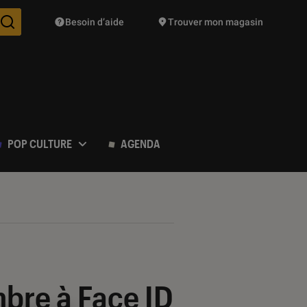
Besoin d’aide
Trouver mon magasin
Des suggestions de produits vont vous être proposées pendant vo
POP CULTURE
AGENDA
ombre à Face ID