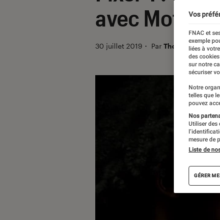
avec Motion 
Vos préfé
FNAC et ses
exemple pou
30 juillet 2019
・
Par
Thomas Estimbr
liées à votr
des cookies
sur notre c
sécuriser vo
Notre organ
telles que l
pouvez acce
Nos partenai
Utiliser des
l’identifica
mesure de p
Liste de no
GÉRER ME