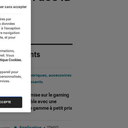
er sans accepter
ires par
es données
 à l’exception
re navigation
te, et pour
ormations,
 plus récents
reil. Vous
tique Cookies.
appareil pour
Périphériques, accessoires
 personnalisés,
rvices.
et composants
•
17H25
Corsair mise sur le gaming
accessible avec une
ACCEPTE
nouvelle gamme à petit prix
Application
•
15H10