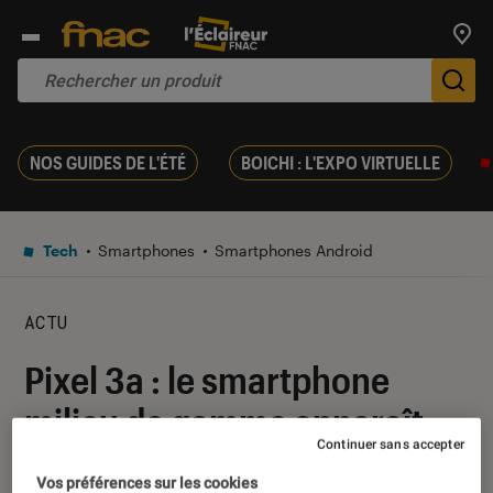
Trouv
De
NOS GUIDES DE L'ÉTÉ
BOICHI : L'EXPO VIRTUELLE
Tech
Smartphones
Smartphones Android
ACTU
Pixel 3a : le smartphone
milieu de gamme apparaît
Continuer sans accepter
sur le site officiel de Google
Vos préférences sur les cookies