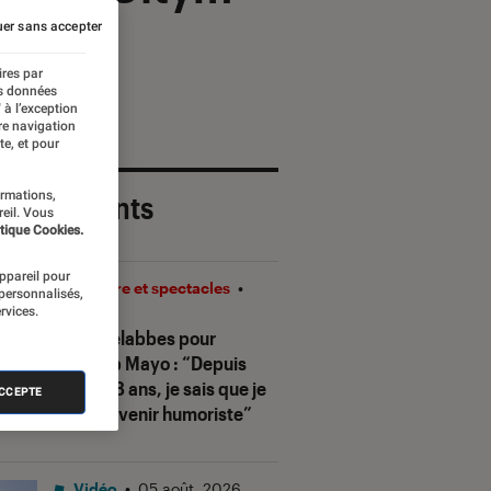
er sans accepter
ires par
es données
 à l’exception
re navigation
te, et pour
ormations,
 plus récents
reil. Vous
tique Cookies.
appareil pour
Théâtre et spectacles
•
 personnalisés,
rvices.
08H00
Sofia Belabbes pour
Ketchup Mayo
: “Depuis
que j’ai 8 ans, je sais que je
ACCEPTE
veux devenir humoriste”
Vidéo
•
05 août. 2026