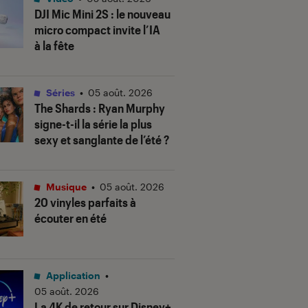
DJI Mic Mini 2S : le nouveau
micro compact invite l’IA
à la fête
Séries
•
05 août. 2026
The Shards
: Ryan Murphy
signe-t-il la série la plus
sexy et sanglante de l’été ?
Musique
•
05 août. 2026
20 vinyles parfaits à
écouter en été
Application
•
05 août. 2026
La 4K de retour sur Disney+