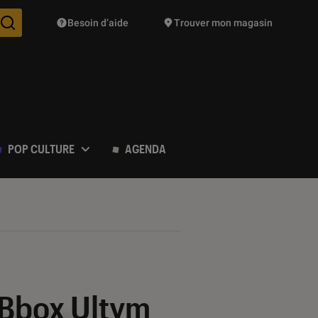
Besoin d’aide
Trouver mon magasin
Des suggestions de produits vont vous être proposées pendant vo
POP CULTURE
AGENDA
 Bbox Ultym