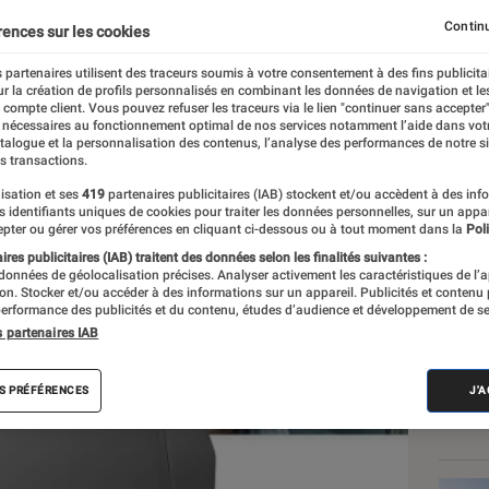
al+ Séries
Continu
rences sur les cookies
 partenaires utilisent des traceurs soumis à votre consentement à des fins publicita
r la création de profils personnalisés en combinant les données de navigation et l
e compte client. Vous pouvez refuser les traceurs via le lien "continuer sans accepter"
 nécessaires au fonctionnement optimal de nos services notamment l’aide dans vot
atalogue et la personnalisation des contenus, l’analyse des performances de notre si
s transactions.
isation et ses
419
partenaires publicitaires (IAB) stockent et/ou accèdent à des inf
Les
es identifiants uniques de cookies pour traiter les données personnelles, sur un appa
pter ou gérer vos préférences en cliquant ci-dessous ou à tout moment dans la
Poli
res publicitaires (IAB) traitent des données selon les finalités suivantes :
 données de géolocalisation précises. Analyser activement les caractéristiques de l’
tion. Stocker et/ou accéder à des informations sur un appareil. Publicités et contenu
erformance des publicités et du contenu, études d’audience et développement de se
s partenaires IAB
S PRÉFÉRENCES
J'