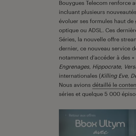
Introduction
Bouygues Telecom renforce auj
incluant plusieurs nouveautés
évoluer ses formules haut de
optique ou ADSL. Ces dernièr
Séries, la nouvelle offre str
dernier, ce nouveau service d
notamment d’accéder à des «
Engrenages
,
Hippocrate
,
Vers
internationales (
Killing Eve
,
D
Nous avions
détaillé le conte
séries et quelque 5 000 épis