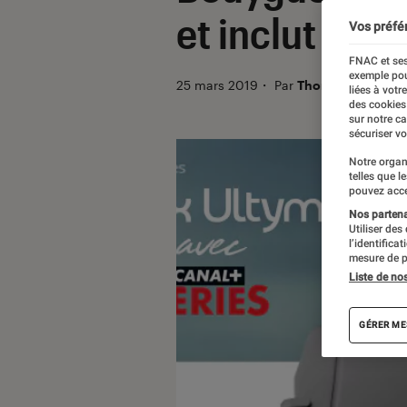
et inclut Can
Vos préfé
FNAC et ses
exemple pou
25 mars 2019
・
Par
Thomas Estimbre
liées à votr
des cookies
sur notre c
sécuriser vo
Notre organ
telles que l
pouvez acce
Nos partenai
Utiliser des
l’identifica
mesure de p
Liste de no
GÉRER ME