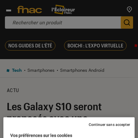
Trouv
De
NOS GUIDES DE L'ÉTÉ
BOICHI : L'EXPO VIRTUELLE
Tech
Smartphones
Smartphones Android
ACTU
Les Galaxy S10 seront
proposés avec une
Continuer sans accepter
protection d’écran
Vos préférences sur les cookies