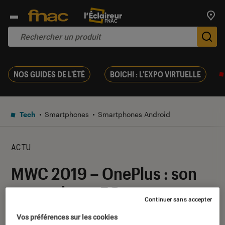
Trouv
De
NOS GUIDES DE L'ÉTÉ
BOICHI : L'EXPO VIRTUELLE
Tech
Smartphones
Smartphones Android
ACTU
MWC 2019 – OnePlus : son
smartphone 5G sera
Continuer sans accepter
disponible avant la fin du
Vos préférences sur les cookies