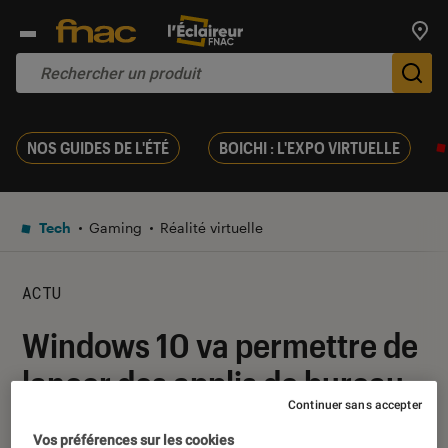
Trouv
De
NOS GUIDES DE L'ÉTÉ
BOICHI : L'EXPO VIRTUELLE
Tech
Gaming
Réalité virtuelle
ACTU
Windows 10 va permettre de
lancer des applis de bureau
Continuer sans accepter
dans la réalité mixte
Vos préférences sur les cookies