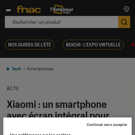
Trouv
De
NOS GUIDES DE L'ÉTÉ
BOICHI : L'EXPO VIRTUELLE
Tech
Smartphones
ACTU
Xiaomi : un smartphone
avec écran intégral pour
bientôt ?
Continuer sans accepter