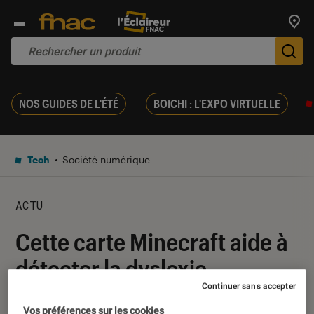
Trouv
De
NOS GUIDES DE L'ÉTÉ
BOICHI : L'EXPO VIRTUELLE
Tech
Société numérique
ACTU
Cette carte Minecraft aide à
détecter la dyslexie
Continuer sans accepter
10 octobre 2022
・
Par
Marion Piasecki
Vos préférences sur les cookies