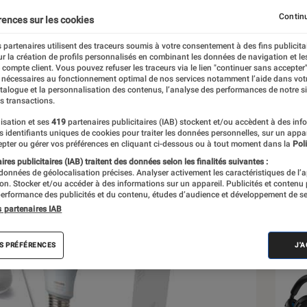
 White & Colors à 199,99
Continu
rences sur les cookies
 partenaires utilisent des traceurs soumis à votre consentement à des fins publicita
r la création de profils personnalisés en combinant les données de navigation et l
e
e compte client. Vous pouvez refuser les traceurs via le lien "continuer sans accepter"
 nécessaires au fonctionnement optimal de nos services notamment l’aide dans vot
atalogue et la personnalisation des contenus, l’analyse des performances de notre si
s transactions.
isation et ses
419
partenaires publicitaires (IAB) stockent et/ou accèdent à des inf
Les
es identifiants uniques de cookies pour traiter les données personnelles, sur un appa
pter ou gérer vos préférences en cliquant ci-dessous ou à tout moment dans la
Poli
res publicitaires (IAB) traitent des données selon les finalités suivantes :
 données de géolocalisation précises. Analyser activement les caractéristiques de l’
tion. Stocker et/ou accéder à des informations sur un appareil. Publicités et contenu
erformance des publicités et du contenu, études d’audience et développement de se
s partenaires IAB
S PRÉFÉRENCES
J'