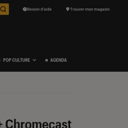
Besoin d’aide
Trouver mon magasin
Des suggestions de produits vont vous être proposées pendant vo
POP CULTURE
AGENDA
 + Chromecast