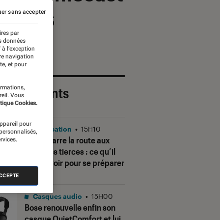
 euros
er sans accepter
ires par
es données
 à l’exception
re navigation
te, et pour
ormations,
 plus récents
reil. Vous
tique Cookies.
appareil pour
Application
•
15H10
 personnalisés,
Gmail barre la route aux
rvices.
adresses tierces : ce qu’il
faut savoir pour se préparer
ACCEPTE
Casques audio
•
15H00
Bose renouvelle enfin son
casque QuietComfort et lui