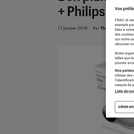
+ Philips Hue
Vos préfé
FNAC et ses
exemple pou
17 janvier 2019
・
Par
Thomas Estimbr
liées à votr
des cookies
sur notre c
sécuriser vo
Notre organ
telles que l
pouvez acce
Nos partenai
Utiliser des
l’identifica
mesure de p
Liste de no
GÉRER ME