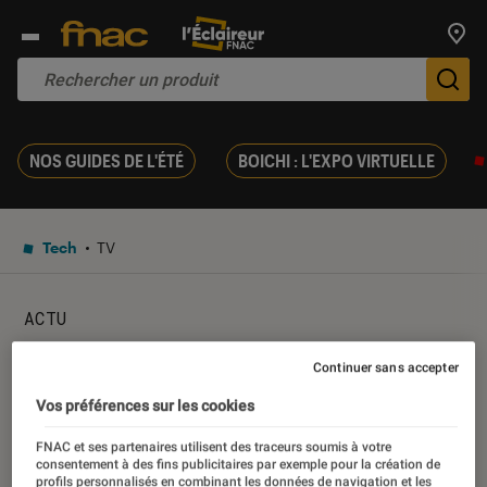
Trouv
De
NOS GUIDES DE L'ÉTÉ
BOICHI : L'EXPO VIRTUELLE
Tech
TV
ACTU
Bon plan – Le LG OLED55B8S
Continuer sans accepter
à 1499 euros au lieu de 2299
Vos préférences sur les cookies
euros
FNAC et ses partenaires utilisent des traceurs soumis à votre
consentement à des fins publicitaires par exemple pour la création de
profils personnalisés en combinant les données de navigation et les