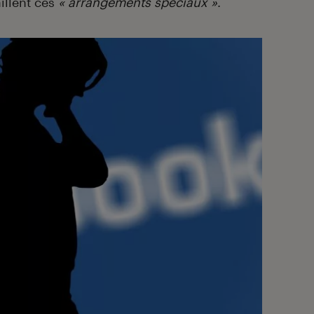
illent ces
« arrangements spéciaux »
.