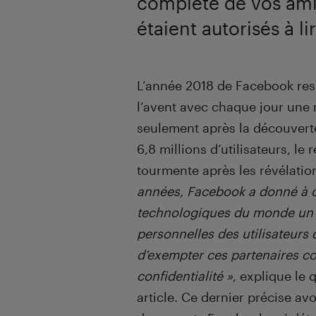
complète de vos amis
étaient autorisés à l
Introduction
L’année 2018 de Facebook res
l’avent avec chaque jour une
seulement après la découverte
6,8 millions d’utilisateurs, le
tourmente après les révélati
années, Facebook a donné à c
technologiques du monde un a
personnelles des utilisateurs q
d’exempter ces partenaires c
confidentialité »
, explique le
article. Ce dernier précise av