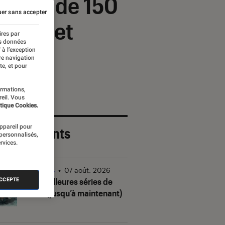
 plus de 150
er sans accepter
rosoft et
ires par
es données
 à l’exception
re navigation
te, et pour
ormations,
reil. Vous
tique Cookies.
appareil pour
 plus récents
 personnalisés,
rvices.
Séries
•
07 août. 2026
Les meilleures séries de
ACCEPTE
2026 (jusqu’à maintenant)