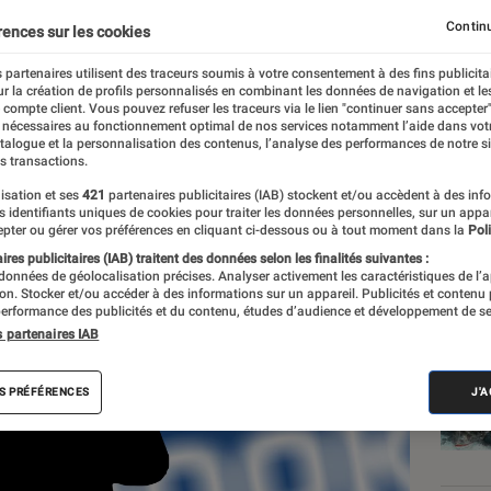
artagé vos données avec
Continu
rences sur les cookies
nt Netflix, Spotify, Mic
 partenaires utilisent des traceurs soumis à votre consentement à des fins publicita
r la création de profils personnalisés en combinant les données de navigation et l
e compte client. Vous pouvez refuser les traceurs via le lien "continuer sans accepter"
 nécessaires au fonctionnement optimal de nos services notamment l’aide dans vot
atalogue et la personnalisation des contenus, l’analyse des performances de notre si
s transactions.
mbre
isation et ses
421
partenaires publicitaires (IAB) stockent et/ou accèdent à des inf
es identifiants uniques de cookies pour traiter les données personnelles, sur un appa
pter ou gérer vos préférences en cliquant ci-dessous ou à tout moment dans la
Poli
res publicitaires (IAB) traitent des données selon les finalités suivantes :
 données de géolocalisation précises. Analyser activement les caractéristiques de l’
Les
tion. Stocker et/ou accéder à des informations sur un appareil. Publicités et contenu
erformance des publicités et du contenu, études d’audience et développement de se
s partenaires IAB
S PRÉFÉRENCES
J'