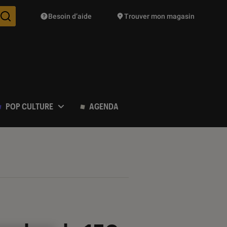
Besoin d’aide
Trouver mon magasin
Des suggestions de produits vont vous être proposées pendant vo
POP CULTURE
AGENDA