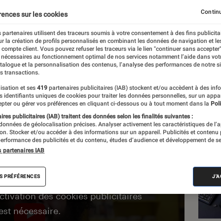
erne
Continu
rences sur les cookies
 partenaires utilisent des traceurs soumis à votre consentement à des fins publicita
r la création de profils personnalisés en combinant les données de navigation et l
e compte client. Vous pouvez refuser les traceurs via le lien "continuer sans accepter"
 nécessaires au fonctionnement optimal de nos services notamment l’aide dans vot
atalogue et la personnalisation des contenus, l’analyse des performances de notre si
s transactions.
isation et ses
419
partenaires publicitaires (IAB) stockent et/ou accèdent à des inf
es identifiants uniques de cookies pour traiter les données personnelles, sur un appa
pter ou gérer vos préférences en cliquant ci-dessous ou à tout moment dans la
Poli
res publicitaires (IAB) traitent des données selon les finalités suivantes :
 données de géolocalisation précises. Analyser activement les caractéristiques de l’
tion. Stocker et/ou accéder à des informations sur un appareil. Publicités et contenu
erformance des publicités et du contenu, études d’audience et développement de se
Les
s partenaires IAB
S PRÉFÉRENCES
J'
activation des cookies publicitaires
est nécessaire.