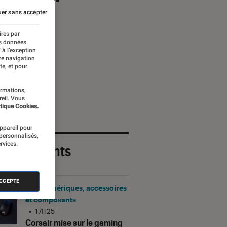
er sans accepter
ires par
es données
 à l’exception
re navigation
te, et pour
ormations,
reil. Vous
tique Cookies.
appareil pour
 personnalisés,
rvices.
 plus récents
ACCEPTE
Périphériques, accessoires
et composants
•
17H25
Corsair mise sur le gaming