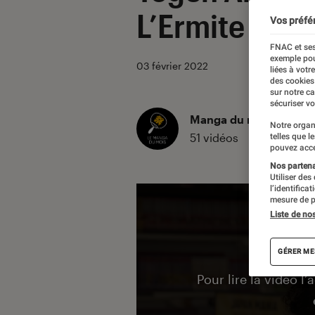
L’Ermite Mod
Vos préfé
FNAC et ses
exemple pou
03 février 2022
liées à votr
des cookies
sur notre c
sécuriser vo
Manga du mois
Notre organ
51 vidéos
telles que l
pouvez acce
Nos partenai
Utiliser des
l’identifica
mesure de p
Liste de no
GÉRER ME
Pour lire la vidéo l’