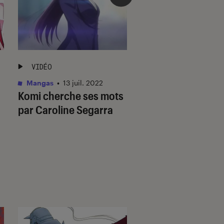
VIDÉO
VIDÉO
Mangas
•
13 juil. 2022
Mangas
•
07 juil. 202
Komi cherche ses mots
The Promised
par Caroline Segarra
Neverland par So