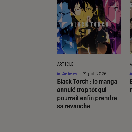
ARTICLE
A
as
•
30 juin 2026
Animes
•
31 juil. 2026
The Marshal King
,
Black Torch
: le manga
i signe un retour
annulé trop tôt qui
rqué
pourrait enfin prendre
sa revanche