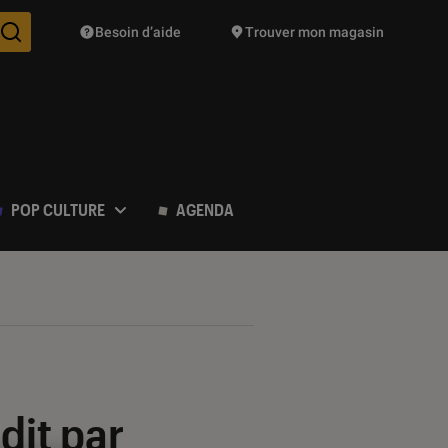
Besoin d’aide
Trouver mon magasin
Des suggestions de produits vont vous être proposées pendant vo
POP CULTURE
AGENDA
dit par