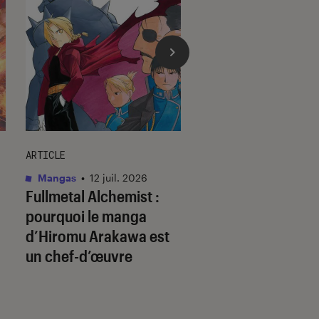
ARTICLE
ACTU
Mangas
•
12 juil. 2026
Animes
•
09 juil. 20
Fullmetal Alchemist
:
Ghost in the Shell
pourquoi le manga
il prédit l’avenir ?
d’Hiromu Arakawa est
un chef-d’œuvre