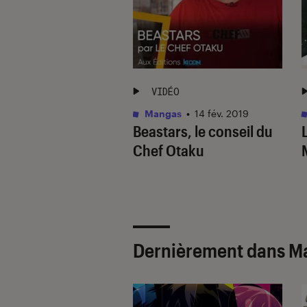
ÉO
VIDÉO
as
•
05 mar. 2020
Mangas
•
14 fév. 2019
ai 8, le conseil de
Beastars, le conseil du
-San
Chef Otaku
Dernièrement dans M