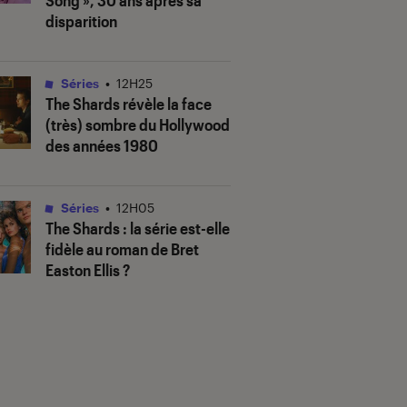
Song », 30 ans après sa
disparition
Séries
•
12H25
The Shards
révèle la face
(très) sombre du Hollywood
des années 1980
Séries
•
12H05
The Shards
: la série est-elle
fidèle au roman de Bret
Easton Ellis ?