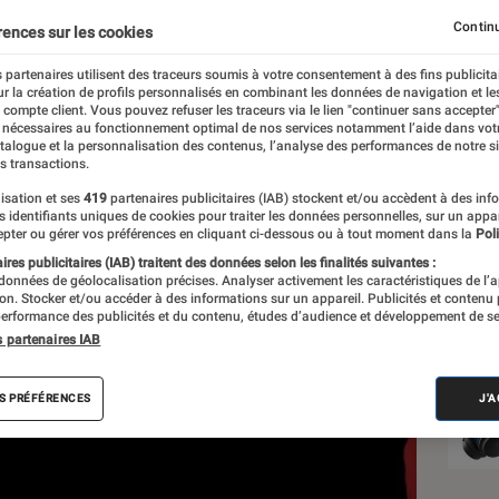
Continu
rences sur les cookies
 partenaires utilisent des traceurs soumis à votre consentement à des fins publicita
r la création de profils personnalisés en combinant les données de navigation et l
e compte client. Vous pouvez refuser les traceurs via le lien "continuer sans accepter"
 nécessaires au fonctionnement optimal de nos services notamment l’aide dans vot
Les
atalogue et la personnalisation des contenus, l’analyse des performances de notre si
s transactions.
isation et ses
419
partenaires publicitaires (IAB) stockent et/ou accèdent à des inf
es identifiants uniques de cookies pour traiter les données personnelles, sur un appa
pter ou gérer vos préférences en cliquant ci-dessous ou à tout moment dans la
Poli
res publicitaires (IAB) traitent des données selon les finalités suivantes :
 données de géolocalisation précises. Analyser activement les caractéristiques de l’
tion. Stocker et/ou accéder à des informations sur un appareil. Publicités et contenu
erformance des publicités et du contenu, études d’audience et développement de se
s partenaires IAB
S PRÉFÉRENCES
J'