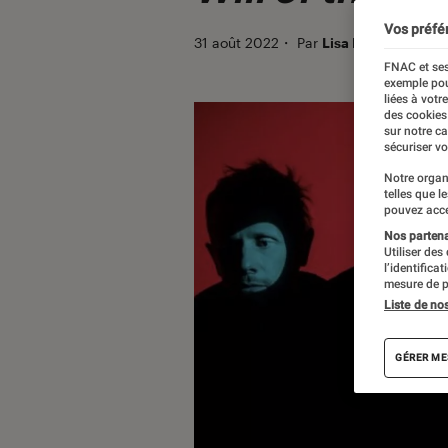
Vos préfé
31 août 2022
・
Par
Lisa Muratore
FNAC et ses
exemple pou
liées à votr
des cookies
sur notre c
sécuriser vo
Notre organ
telles que l
pouvez acce
Nos partenai
Utiliser des
l’identifica
mesure de p
Liste de no
GÉRER ME