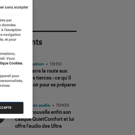
er sans accepter
ires par
es données
 à l’exception
re navigation
 plus récents
te, et pour
ormations,
reil. Vous
tique Cookies.
Application
•
15H10
Gmail barre la route aux
appareil pour
adresses tierces : ce qu’il
 personnalisés,
faut savoir pour se préparer
rvices.
Casques audio
•
15H00
ACCEPTE
Bose renouvelle enfin son
casque QuietComfort et lui
offre l’audio des Ultra