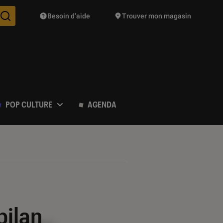
Besoin d’aide
Trouver mon magasin
Des suggestions de produits vont vous être proposées pendant vo
POP CULTURE
AGENDA
bilan