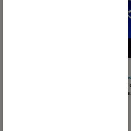
ACTU
ACTU
Vidéo
•
05 août. 2026
Applic
DJI Mic Mini 2S : le nouveau micro
La 4K 
compact invite l’IA à la fête
des jo