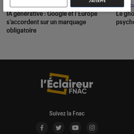
J'ACCEPTE
Société numérique
•
29 juil. 2026
Pop Cu
IA générative : Google et l’Europe
Le gho
s’accordent sur un marquage
psycho
obligatoire
Suivez la Fnac