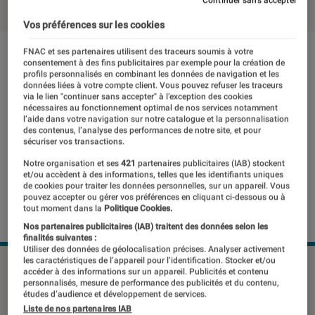
Continuer sans accepter
Vos préférences sur les cookies
FNAC et ses partenaires utilisent des traceurs soumis à votre
consentement à des fins publicitaires par exemple pour la création de
profils personnalisés en combinant les données de navigation et les
données liées à votre compte client. Vous pouvez refuser les traceurs
via le lien "continuer sans accepter" à l’exception des cookies
nécessaires au fonctionnement optimal de nos services notamment
l’aide dans votre navigation sur notre catalogue et la personnalisation
des contenus, l’analyse des performances de notre site, et pour
sécuriser vos transactions.
Notre organisation et ses
421
partenaires publicitaires (IAB) stockent
et/ou accèdent à des informations, telles que les identifiants uniques
de cookies pour traiter les données personnelles, sur un appareil. Vous
pouvez accepter ou gérer vos préférences en cliquant ci-dessous ou à
tout moment dans la
Politique Cookies.
Nos partenaires publicitaires (IAB) traitent des données selon les
finalités suivantes :
Utiliser des données de géolocalisation précises. Analyser activement
les caractéristiques de l’appareil pour l’identification. Stocker et/ou
Rendus de l'Asus ROG Phone 6 publié par 91Mobiles.
accéder à des informations sur un appareil. Publicités et contenu
©91Mobiles
personnalisés, mesure de performance des publicités et du contenu,
études d’audience et développement de services.
Liste de nos partenaires IAB