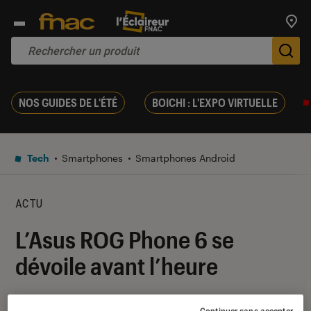
Trouv
De
NOS GUIDES DE L'ÉTÉ
BOICHI : L'EXPO VIRTUELLE
Tech
Smartphones
Smartphones Android
ACTU
L’Asus ROG Phone 6 se
dévoile avant l’heure
29 juin 2022
・
Par
Johanna Godet